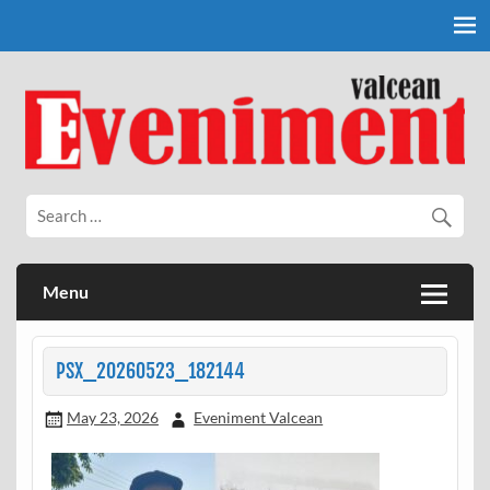
Skip
to
content
Eveniment Valcean
Menu
PSX_20260523_182144
May 23, 2026
Eveniment Valcean