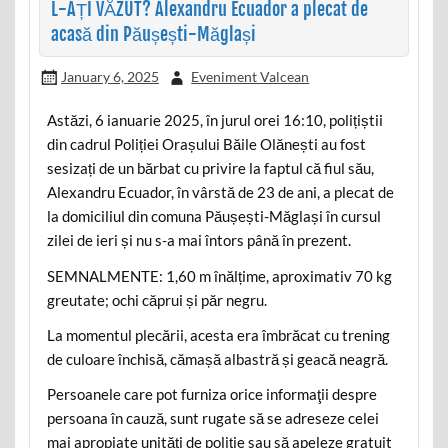
L-AȚI VĂZUT? Alexandru Ecuador a plecat de
acasă din Păușești-Măglași
January 6, 2025
Eveniment Valcean
Astăzi, 6 ianuarie 2025, în jurul orei 16:10, polițiștii
din cadrul Poliției Orașului Băile Olănești au fost
sesizați de un bărbat cu privire la faptul că fiul său,
Alexandru Ecuador, în vârstă de 23 de ani, a plecat de
la domiciliul din comuna Păușești-Măglași în cursul
zilei de ieri și nu s-a mai întors până în prezent.
SEMNALMENTE: 1,60 m înălțime, aproximativ 70 kg
greutate; ochi căprui și păr negru.
La momentul plecării, acesta era îmbrăcat cu trening
de culoare închisă, cămașă albastră și geacă neagră.
Persoanele care pot furniza orice informaţii despre
persoana în cauză, sunt rugate să se adreseze celei
mai apropiate unităţi de poliţie sau să apeleze gratuit