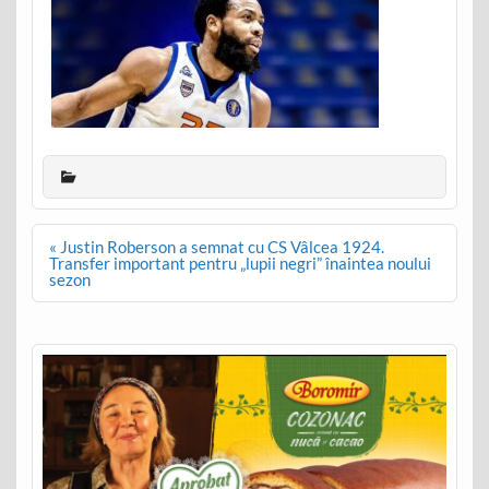
Post
« Justin Roberson a semnat cu CS Vâlcea 1924.
navigation
Transfer important pentru „lupii negri” înaintea noului
sezon