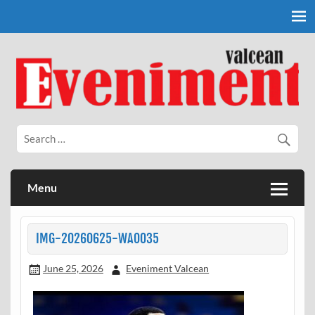
Skip
to
content
Eveniment Valcean
Menu
IMG-20260625-WA0035
June 25, 2026
Eveniment Valcean