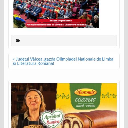
Post
« Județul Vâlcea, gazda Olimpiadei Naționale de Limba
navigation
și Literatura Română!