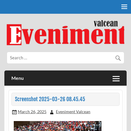
Skip
to
content
Eveniment Valcean
Menu
Screenshot 2025-03-26 08.45.45
March 26, 2025
Eveniment Valcean