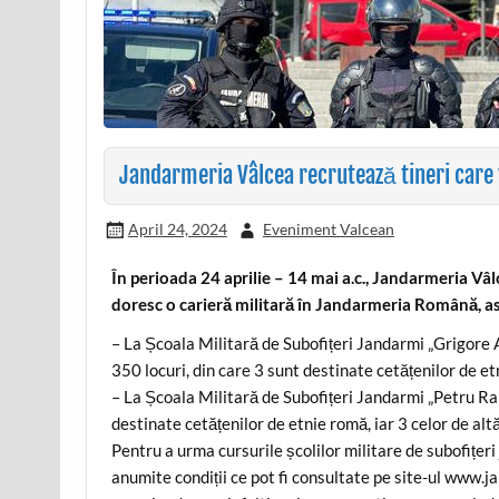
Jandarmeria Vâlcea recrutează tineri care
April 24, 2024
Eveniment Valcean
În perioada 24 aprilie – 14 mai a.c., Jandarmeria V
doresc o carieră militară în Jandarmeria Română, as
– La Școala Militară de Subofițeri Jandarmi „Grigore
350 locuri, din care 3 sunt destinate cetățenilor de et
– La Școala Militară de Subofițeri Jandarmi „Petru Rar
destinate cetățenilor de etnie romă, iar 3 celor de alt
Pentru a urma cursurile școlilor militare de subofițer
anumite condiții ce pot fi consultate pe site-ul www.