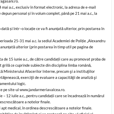
agasani.ro.
mai a.c., exclusiv în format electronic, la adresa de e-mail
depun personal și în volum complet, până pe 21 mai a.c., la
dată și într–o locație ce va fi anunțată ulterior, prin postarea în
.
perioada 25-31 mai a.c. la sediul Academiei de Poliție „Alexandru
 anunțată ulterior (prin postarea în timp util pe pagina de
ta de 15 iunie a.c., de către candidații care au promovat proba de
t grilă ce cuprinde subiecte din disciplina limba română,
ică Ministerului Afacerilor Interne, precum şi a instituţiilor
cetăţenească, exerciţii de evaluare a capacităţii de analiză şi
namentului logic.
ute pe site-ul www.jandarmeriavalcea.ro.
 – 12 iulie a.c., pentru candidații care se încadrează în numărul
descrescătoare a notelor finale.
i apt medical, în ordinea descrescătoare a notelor finale.
nităților de învățământ și se postează pe site-ul oficial al