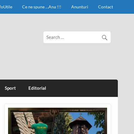
foUtile
Ce ne spune …Ana !!!
Anunturi
Contact
Sport
Editorial