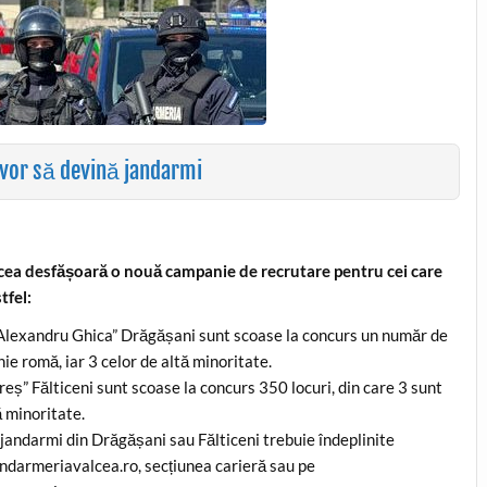
 vor să devină jandarmi
âlcea desfășoară o nouă campanie de recrutare pentru cei care
tfel:
 Alexandru Ghica” Drăgășani sunt scoase la concurs un număr de
nie romă, iar 3 celor de altă minoritate.
eș” Fălticeni sunt scoase la concurs 350 locuri, din care 3 sunt
ă minoritate.
i jandarmi din Drăgășani sau Fălticeni trebuie îndeplinite
jandarmeriavalcea.ro, secțiunea carieră sau pe