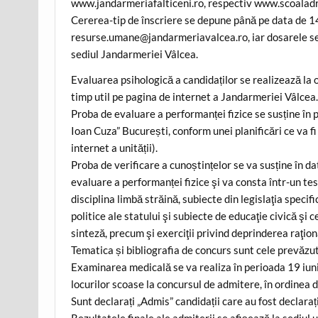
www.jandarmeriafalticeni.ro, respectiv www.scoaladr
Cererea-tip de înscriere se depune până pe data de 14 
resurse.umane@jandarmeriavalcea.ro, iar dosarele se 
sediul Jandarmeriei Vâlcea.
Evaluarea psihologică a candidaților se realizează la o 
timp util pe pagina de internet a Jandarmeriei Vâlcea
Proba de evaluare a performanței fizice se susține în 
Ioan Cuza” București, conform unei planificări ce va fi
internet a unității).
Proba de verificare a cunoștințelor se va susține în da
evaluare a performanței fizice şi va consta într-un tes
disciplina limbă străină, subiecte din legislaţia specif
politice ale statului şi subiecte de educaţie civică şi 
sinteză, precum şi exerciţii privind deprinderea raţio
Tematica și bibliografia de concurs sunt cele prevăz
Examinarea medicală se va realiza în perioada 19 iunie
locurilor scoase la concursul de admitere, în ordinea 
Sunt declarați „Admis” candidații care au fost declaraț
Rezultatele finale ale admiterii se afișează la sediul u