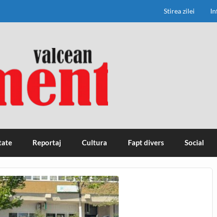
Stirea zilei
In
tate
Reportaj
Cultura
Fapt divers
Social