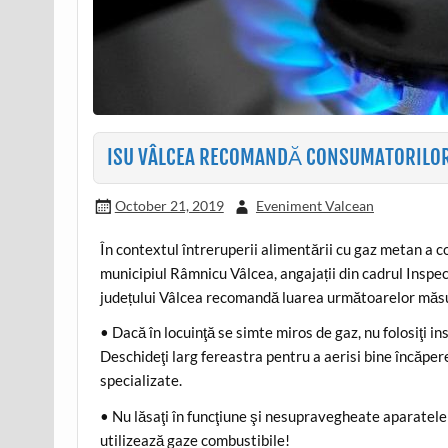
ISU VÂLCEA RECOMANDĂ CONSUMATORILOR 
October 21, 2019
Eveniment Valcean
În contextul întreruperii alimentării cu gaz metan a 
municipiul Râmnicu Vâlcea, angajații din cadrul Inspe
județului Vâlcea recomandă luarea următoarelor măsur
• Dacă în locuinţă se simte miros de gaz, nu folosiţi ins
Deschideţi larg fereastra pentru a aerisi bine încăpere
specializate.
• Nu lăsaţi în funcţiune şi nesupravegheate aparatele 
utilizează gaze combustibile!