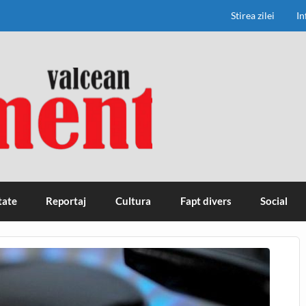
Stirea zilei
In
tate
Reportaj
Cultura
Fapt divers
Social