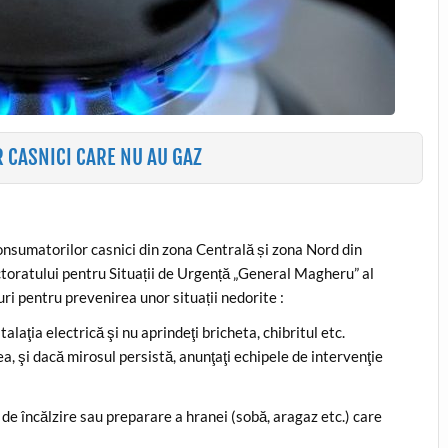
CASNICI CARE NU AU GAZ
consumatorilor casnici din zona Centrală și zona Nord din
ctoratului pentru Situații de Urgență „General Magheru” al
i pentru prevenirea unor situații nedorite :
talaţia electrică şi nu aprindeţi bricheta, chibritul etc.
a, şi dacă mirosul persistă, anunţaţi echipele de intervenţie
de încălzire sau preparare a hranei (sobă, aragaz etc.) care