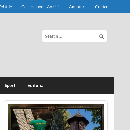
foUtile
Ce ne spune …Ana !!!
Anunturi
Contact
Sport
Editorial