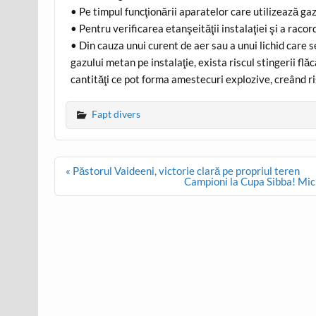
• Pe timpul funcţionării aparatelor care utilizează gaz
• Pentru verificarea etanşeităţii instalaţiei şi a racord
• Din cauza unui curent de aer sau a unui lichid care s
gazului metan pe instalaţie, exista riscul stingerii fl
cantităţi ce pot forma amestecuri explozive, creând ri
Fapt divers
Post
« Păstorul Vaideeni, victorie clară pe propriul teren
navigation
Campioni la Cupa Sibba! Mic