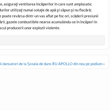
e, asiguraţi ventilarea încăperilor în care sunt amplasate;
urilor utilizaţi numai soluţie de apă şi săpun şi nu flacără;
e poate revărsa dintr-un vas aflat pe foc ori, scăderii presiunii
ăcării, gazele combustibile nearse acumulându-se în încăperi în
scul producerii unor explozii violente.
ii dansatori de la Școala de dans RU APOLLO din nou pe podium »