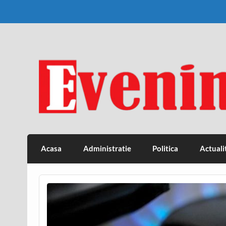
Skip
to
content
Eveniment Valcean
Acasa
Administratie
Politica
Actuali