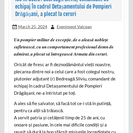
echipaj în cadrul Detașamentului de Pompieri
Drăgășani, a plecat la ceruri
March 25, 2024
Eveniment Valcean
𝑼𝒏 𝒑𝒐𝒎𝒑𝒊𝒆𝒓 𝒎𝒊𝒍𝒊𝒕𝒂𝒓 𝒅𝒆 𝒆𝒙𝒄𝒆𝒑𝒕̦𝒊𝒆, 𝒅𝒆 𝒐 𝒂𝒍𝒆𝒂𝒔𝒂̆ 𝒏𝒐𝒃𝒍𝒆𝒕̦𝒆
𝒔𝒖𝒇𝒍𝒆𝒕𝒆𝒂𝒔𝒄𝒂̆, 𝒄𝒖 𝒖𝒏 𝒄𝒐𝒎𝒑𝒐𝒓𝒕𝒂𝒎𝒆𝒏𝒕 𝒑𝒓𝒐𝒇𝒆𝒔𝒊𝒐𝒏𝒂𝒍 𝒅𝒆𝒎𝒏 𝒅𝒆
𝒂𝒅𝒎𝒊𝒓𝒂𝒕, 𝒂 𝒑𝒍𝒆𝒄𝒂𝒕 𝒔𝒂̆ 𝒊̂𝒏𝒕𝒓𝒆𝒈𝒆𝒂𝒔𝒄𝒂̆ 𝑨𝒓𝒎𝒂𝒕𝒂 𝒅𝒊𝒏 𝒄𝒆𝒓𝒖𝒓𝒊.
Oricât de firesc ar fi deznodământul vieții noastre,
plecarea dintre noi a celui care a fost colegul nostru,
plutonier adjutant (r) Bedreagă Silviu, comandant de
echipaj în cadrul Detașamentului de Pompieri
Drăgășani, ne-a întristat pe toți.
A ales să fie salvator, să facă tot ce-i stă în putință,
pentru ca alții să trăiască.
A servit patria și cetățenii timp de 25 de ani, cu
onoare și pasiune, în cele mai dificile condiții și a
reușit să ducă la bun sfârșit misiunile încredințate cu