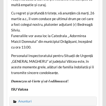
multă empatie și curaj.
Cu regret și profundă tristețe, vă anunțăm că marți, 26
martie a.c., îl vom conduce pe ultimul drum pe cel care
a fost colegul nostru, plutonier adjutant (r) Bedreagă
Silviu.
Funeraliile vor avea loc la Catedrala „ Adormirea
Maicii Domnului” din municipiul Drăgășani, începând
cu ora 13.00.
Personalul Inspectoratului pentru Situații de Urgență
„GENERAL MAGHERU” al județului Vâlcea este, în
aceste momente grele, alături de familia îndoliată și îi
transmite sincere condoleanțe.
𝑫𝒖𝒎𝒏𝒆𝒛𝒆𝒖 𝒔𝒂̆-𝒍 𝒊𝒆𝒓𝒕𝒆 𝒔̦𝒊 𝒔𝒂̆-𝒍 𝒐𝒅𝒊𝒉𝒏𝒆𝒂𝒔𝒄𝒂̆!
ISU Valcea
Anunturi