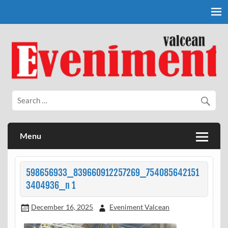
Skip
to
content
Eveniment Valcean
Menu
598656933_839660912257269_754085642151
3404936_n 1
December 16, 2025
Eveniment Valcean