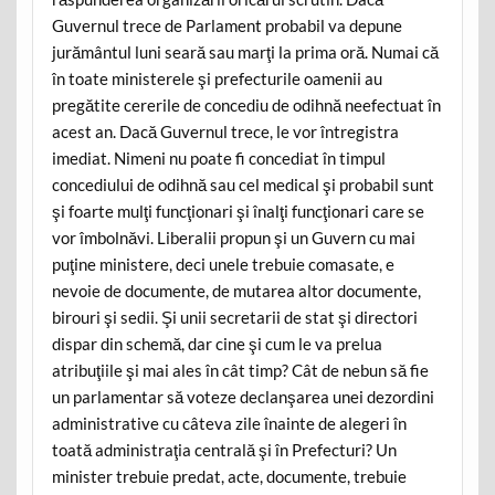
Guvernul trece de Parlament probabil va depune
jurământul luni seară sau marţi la prima oră. Numai că
în toate ministerele şi prefecturile oamenii au
pregătite cererile de concediu de odihnă neefectuat în
acest an. Dacă Guvernul trece, le vor întregistra
imediat. Nimeni nu poate fi concediat în timpul
concediului de odihnă sau cel medical şi probabil sunt
şi foarte mulţi funcţionari şi înalţi funcţionari care se
vor îmbolnăvi. Liberalii propun şi un Guvern cu mai
puţine ministere, deci unele trebuie comasate, e
nevoie de documente, de mutarea altor documente,
birouri şi sedii. Şi unii secretarii de stat şi directori
dispar din schemă, dar cine şi cum le va prelua
atribuţiile şi mai ales în cât timp? Cât de nebun să fie
un parlamentar să voteze declanşarea unei dezordini
administrative cu câteva zile înainte de alegeri în
toată administraţia centrală şi în Prefecturi? Un
minister trebuie predat, acte, documente, trebuie