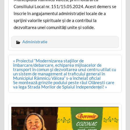
Consiliului Local nr. 151/15.05.2024. Acest demers se
înscrie în angajamentul administrației locale de a
sprijini valorile spirituale și de a contribui la
dezvoltarea unei comunități unite și solide.
Administratie
Post
« Proiectul “Modernizarea staţiilor de
navigation
îmbarcare/debarcare, echiparea mijloacelor de
transport în comun şi dezvoltarea unui centru utilat cu
un sistem de management al traficului general în
Municipiul Râmnicu Vâlcea” s-a încheiat oficial
Se montează grinzile podului peste râul Olănești care
va lega Strada Morilor de Splaiul Independenței! »