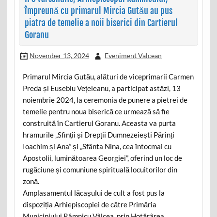
împreună cu primarul Mircia Gutău au pus
piatra de temelie a noii biserici din Cartierul
Goranu
November 13, 2024
Eveniment Valcean
Primarul Mircia Gutău, alături de viceprimarii Carmen
Preda și Eusebiu Vețeleanu, a participat astăzi, 13
noiembrie 2024, la ceremonia de punere a pietrei de
temelie pentru noua biserică ce urmează să fie
construită în Cartierul Goranu. Aceasta va purta
hramurile „Sfinții și Drepții Dumnezeiești Părinți
Ioachim și Ana” și „Sfânta Nina, cea întocmai cu
Apostolii, luminătoarea Georgiei”, oferind un loc de
rugăciune și comuniune spirituală locuitorilor din
zonă.
Amplasamentul lăcașului de cult a fost pus la
dispoziția Arhiepiscopiei de către Primăria
Municipiului Râmnicu Vâlcea, prin Hotărârea