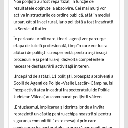
Noii polițiști au fost repartizați în funcție de
rezultatele obținute la absolvire. Cei mai mulți vor
activa în structurile de ordine publică, atât în mediul
urban, cât și în cel rural, iar o polițistă a fost încadrată
la Serviciul Rutier.
În perioada următoare, tinerii agenți vor parcurge
etapa de tutelă profesională, timp în care vor lucra
alături de polițiști cu experiență, pentru a-și însuși
procedurile și pentru a-și dezvolta competențele
necesare desfășurării activității în teren.
„Începând de astăzi, 11 polițiști, proaspăt absolvenți ai
Școlii de Agenți de Poliție «Vasile Lascăr» Câmpina, își
încep activitatea în cadrul Inspectoratului de Poliție
Județean Vâlcea”, au comunucat polițiștii vâlceni.
„Entuziasmul, implicarea și dorința lor de a învăța
reprezintă un câștig pentru echipa noastră și pentru
siguranța comunității”, este mesajul prin care
conducerea inspectoratului le urează bun venit noilor