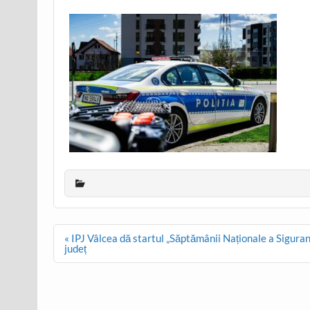
Post
« IPJ Vâlcea dă startul „Săptămânii Naționale a Siguranț
navigation
județ