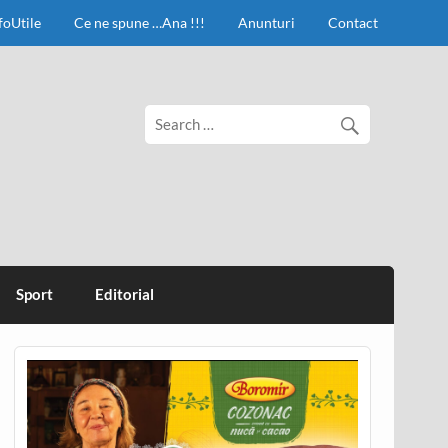
foUtile
Ce ne spune …Ana !!!
Anunturi
Contact
Sport
Editorial