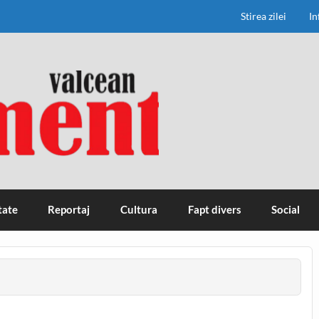
Stirea zilei
In
tate
Reportaj
Cultura
Fapt divers
Social