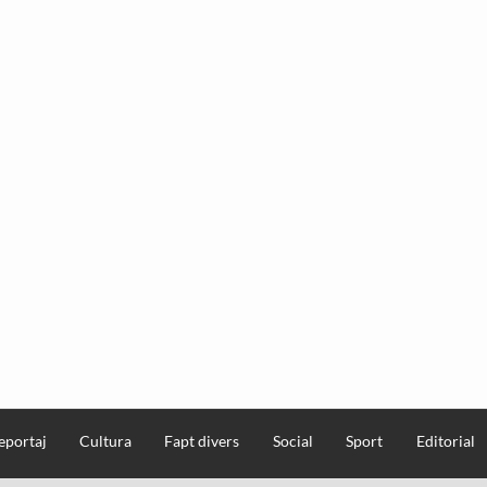
eportaj
Cultura
Fapt divers
Social
Sport
Editorial