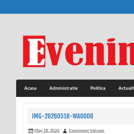
Skip
to
content
Eveniment Valcean
Acasa
Administratie
Politica
Actuali
IMG-20260518-WA0008
May 18, 2026
Eveniment Valcean