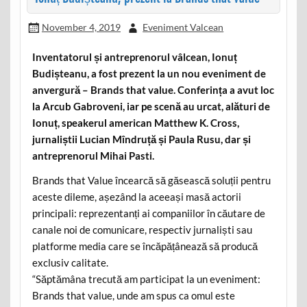
November 4, 2019
Eveniment Valcean
Inventatorul și antreprenorul vâlcean, Ionuț
Budișteanu, a fost prezent la un nou eveniment de
anvergură – Brands that value. Conferința a avut loc
la Arcub Gabroveni, iar pe scenă au urcat, alături de
Ionuț, speakerul american Matthew K. Cross,
jurnaliștii Lucian Mîndruță și Paula Rusu, dar și
antreprenorul Mihai Pasti.
Brands that Value încearcă să găsească soluții pentru
aceste dileme, așezând la aceeași masă actorii
principali: reprezentanți ai companiilor în căutare de
canale noi de comunicare, respectiv jurnaliști sau
platforme media care se încăpățânează să producă
exclusiv calitate.
“Săptămâna trecută am participat la un eveniment:
Brands that value, unde am spus ca omul este