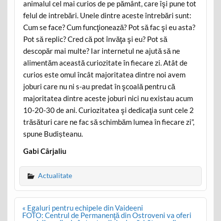
animalul cel mai curios de pe pământ, care îşi pune tot
felul de intrebări. Unele dintre aceste întrebări sunt:
Cum se face? Cum funcţionează? Pot să fac şi eu asta?
Pot să replic? Cred că pot învăţa şi eu? Pot să
descopăr mai multe? Iar internetul ne ajută să ne
alimentăm această curiozitate în fiecare zi. Atât de
curios este omul încât majoritatea dintre noi avem
joburi care nu ni s-au predat în şcoală pentru că
majoritatea dintre aceste joburi nici nu existau acum
10-20-30 de ani. Curiozitatea şi dedicaţia sunt cele 2
trăsături care ne fac să schimbăm lumea în fiecare zi”,
spune Budișteanu.
Gabi Cârjaliu
Actualitate
Post
« Egaluri pentru echipele din Vaideeni
navigation
FOTO: Centrul de Permanenţă din Ostroveni va oferi