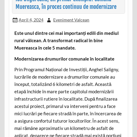
Muereasca, în proces continuu de modernizare
April 4, 2024
Eveniment Valcean
Este unul dintre cei mai importanți edili din mediul
rural vâlcean. A transformat radical în bine
Muereasca în cele 5 mandate.
Modernizarea drumurilor comunale în localitate
Prin Programul Național de Investiții, Anghel Saligny,
lucrările de modernizare a drumurilor comunale au
început, totalizând 6 kilometri de asfalt. Această
etapă închide în mare parte capitolul modernizării
infrastructurii rutiere în localitate. După finalizarea
acestui proiect, primarul va interveni pentru a face
mici lucrări pe fiecare stradă în parte, în încercarea de
a asigura confortul tuturor locuitorilor. În acest sens,
mai rămâne aproximativ un kilometru de asfalt de
aplicat, deoarece pe fiecare stradă mai există porțiuni