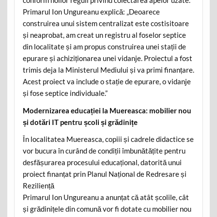
conform noilor reguli privind colectarea apelor uzate.
Primarul Ion Ungureanu explică: „Deoarece
construirea unui sistem centralizat este costisitoare
și neaprobat, am creat un registru al foselor septice
din localitate și am propus construirea unei stații de
epurare și achiziționarea unei vidanje. Proiectul a fost
trimis deja la Ministerul Mediului și va primi finanțare.
Acest proiect va include o stație de epurare, o vidanje
și fose septice individuale.”
Modernizarea educației la Muereasca: mobilier nou
și dotări IT pentru școli și grădinițe
În localitatea Muereasca, copiii și cadrele didactice se
vor bucura în curând de condiții îmbunătățite pentru
desfășurarea procesului educațional, datorită unui
proiect finanțat prin Planul Național de Redresare și
Reziliență
Primarul Ion Ungureanu a anunțat că atât școlile, cât
și grădinițele din comună vor fi dotate cu mobilier nou