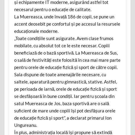
și echipamente IT moderne, asigurând astfel tot
necesarul pentru o educație de calitate.
La Muereasca, unde învață 186 de copii, se pune un
accent deosebit pe confortul și pe accesul la resursele
educaționale moderne.
„Toate condițiile sunt asigurate. Avem clase frumos
mobilate, cu absolut tot ce le este necesar. Copiii
beneficiază de o bază sportivă. La Muereasca de Sus,
o sală de festivități este folosită în cea mai mare parte
pentru orele de educație fizică și sport de către copii.
Sala dispune de toate amenajările necesare, cu
saltele, aparatură pentru gimnastică, stative. Astfel,
pe perioada de iarnă, orele de educație fizică și sport
se desfășoară în bune condiții. Iar pentru școala din
satul Muereasca de Jos, baza sportivă are o sală
suficient de mare unde copiii își pot desfășura orele
de educație fizică și sport”, a declarat primarul Ion
Ungureanu.
În plus, administrația locală își propune să extindă