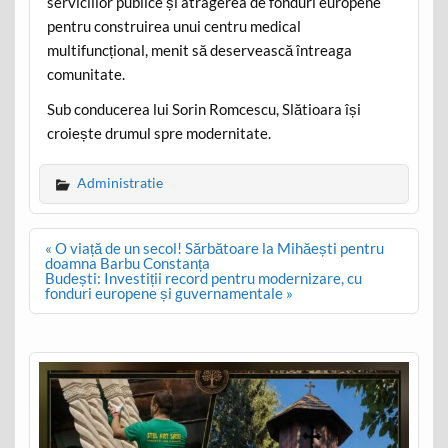
serviciilor publice și atragerea de fonduri europene
pentru construirea unui centru medical
multifuncțional, menit să deservească întreaga
comunitate.
Sub conducerea lui Sorin Romcescu, Slătioara își
croiește drumul spre modernitate.
Administratie
Post
« O viață de un secol! Sărbătoare la Mihăești pentru
navigation
doamna Barbu Constanța
Budești: Investiții record pentru modernizare, cu
fonduri europene și guvernamentale »