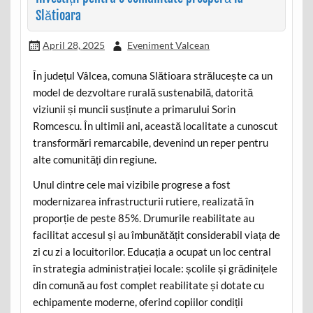
Slătioara
April 28, 2025
Eveniment Valcean
În județul Vâlcea, comuna Slătioara strălucește ca un
model de dezvoltare rurală sustenabilă, datorită
viziunii și muncii susținute a primarului Sorin
Romcescu. În ultimii ani, această localitate a cunoscut
transformări remarcabile, devenind un reper pentru
alte comunități din regiune.
Unul dintre cele mai vizibile progrese a fost
modernizarea infrastructurii rutiere, realizată în
proporție de peste 85%. Drumurile reabilitate au
facilitat accesul și au îmbunătățit considerabil viața de
zi cu zi a locuitorilor. Educația a ocupat un loc central
în strategia administrației locale: școlile și grădinițele
din comună au fost complet reabilitate și dotate cu
echipamente moderne, oferind copiilor condiții