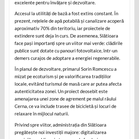
excelente pentru învățare și dezvoltare.
Accesul la utilități de bază a fost extins constant. În
prezent, rețelele de apă potabilă și canalizare acoperă
aproximativ 70% din teritoriu, iar proiectele de
extindere sunt deja în curs. De asemenea, Slătioara
face pași importanți spre un viitor mai verde: clădirile
publice sunt dotate cu panouri fotovoltaice, într-un
demers curajos de adoptare a energiei regenerabile.
În planul de dezvoltare, primarul Sorin Romcescu a
mizat pe ecoturism și pe valorificarea tradițiilor
locale, evitând turismul de masă care ar putea afecta
autenticitatea zonei. Un proiect deosebit este
amenajarea unei zone de agrement pe malul râului
Cerna, ce va include trasee de bicicletă și locuri de
relaxare în mijlocul naturii.
Privind spre viitor, administrația din Slătioara
pregătește noi investiții majore: digitalizarea