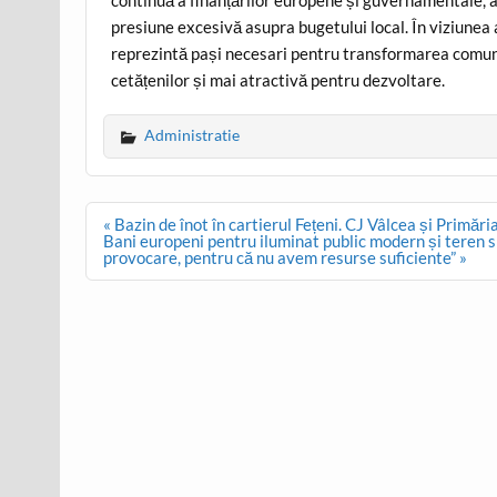
continuă a finanțărilor europene și guvernamentale, as
presiune excesivă asupra bugetului local. În viziunea a
reprezintă pași necesari pentru transformarea comunei
cetățenilor și mai atractivă pentru dezvoltare.
Administratie
Post
« Bazin de înot în cartierul Fețeni. CJ Vâlcea și Primăr
navigation
Bani europeni pentru iluminat public modern și teren sin
provocare, pentru că nu avem resurse suficiente” »