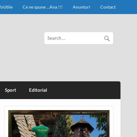
foUtile
Ce ne spune …Ana !!!
Anunturi
Contact
Sport
Editorial