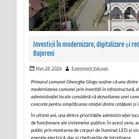
Investiții în modernizare, digitalizare și re
Bujoreni
May 28, 2026
Eveniment Valcean
Primarul comunei Gheorghe Gîngu susține că una dintre p
modernizarea comunei prin investiții în infrastructură, 
administrației locale consideră că dezvoltarea unei comu
concrete pentru simplificarea relației dintre cetățean și i
În ultimii ani, una dintre prioritățile administrației l
de funcționare ale sistemelor publice. În acest sens,
public prin montarea de corpuri de iluminat LED și s
energie electrică, dar și cheltuielile de întreținere.