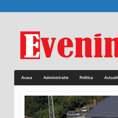
Skip
to
content
Eveniment Valcean
Acasa
Administratie
Politica
Actuali