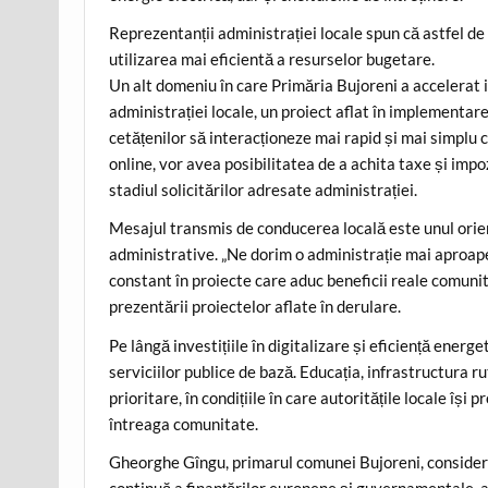
Reprezentanții administrației locale spun că astfel de i
utilizarea mai eficientă a resurselor bugetare.
Un alt domeniu în care Primăria Bujoreni a accelerat inv
administrației locale, un proiect aflat în implementar
cetățenilor să interacționeze mai rapid și mai simplu c
online, vor avea posibilitatea de a achita taxe și impo
stadiul solicitărilor adresate administrației.
Mesajul transmis de conducerea locală este unul orien
administrative. „Ne dorim o administrație mai aproape 
constant în proiecte care aduc beneficii reale comunită
prezentării proiectelor aflate în derulare.
Pe lângă investițiile în digitalizare și eficiență ener
serviciilor publice de bază. Educația, infrastructura 
prioritare, în condițiile în care autoritățile locale își
întreaga comunitate.
Gheorghe Gîngu, primarul comunei Bujoreni, consideră