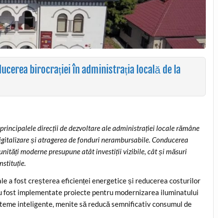
ducerea birocrației în administrația locală de la
rincipalele direcții de dezvoltare ale administrației locale rămâne
digitalizare și atragerea de fonduri nerambursabile. Conducerea
nități moderne presupune atât investiții vizibile, cât și măsuri
nstituție.
ocale a fost creșterea eficienței energetice și reducerea costurilor
 au fost implementate proiecte pentru modernizarea iluminatului
isteme inteligente, menite să reducă semnificativ consumul de