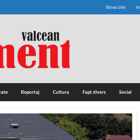
Stirea zilei
In
tate
Reportaj
Cultura
Fapt divers
Social