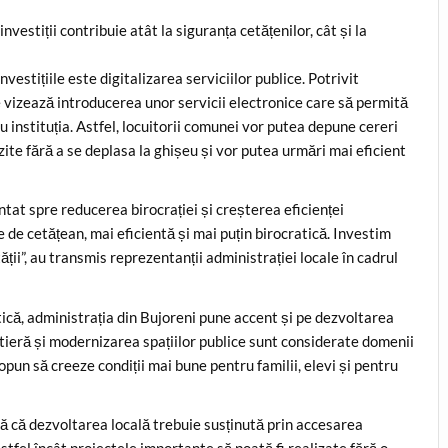
nvestiții contribuie atât la siguranța cetățenilor, cât și la
estițiile este digitalizarea serviciilor publice. Potrivit
e vizează introducerea unor servicii electronice care să permită
u instituția. Astfel, locuitorii comunei vor putea depune cereri
zite fără a se deplasa la ghișeu și vor putea urmări mai eficient
tat spre reducerea birocrației și creșterea eficienței
de cetățean, mai eficientă și mai puțin birocratică. Investim
ții”, au transmis reprezentanții administrației locale în cadrul
getică, administrația din Bujoreni pune accent și pe dezvoltarea
rutieră și modernizarea spațiilor publice sunt considerate domenii
 propun să creeze condiții mai bune pentru familii, elevi și pentru
 că dezvoltarea locală trebuie susținută prin accesarea