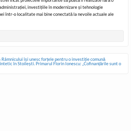
tfel încât proiectele importante să poată fi realizate fără o
dministrației, investițiile în modernizare și tehnologie
 într-o localitate mai bine conectată la nevoile actuale ale
ia Râmnicului își unesc forțele pentru o investiție comună
tetic în Stoilești. Primarul Florin Ionescu: „Cofinanțările sunt o