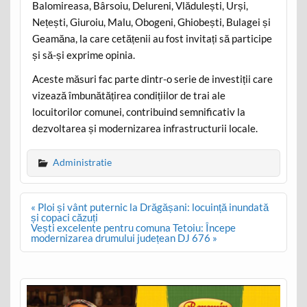
Balomireasa, Bârsoiu, Delureni, Vlădulești, Urși,
Nețești, Giuroiu, Malu, Obogeni, Ghiobești, Bulagei și
Geamăna, la care cetățenii au fost invitați să participe
și să-și exprime opinia.
Aceste măsuri fac parte dintr-o serie de investiții care
vizează îmbunătățirea condițiilor de trai ale
locuitorilor comunei, contribuind semnificativ la
dezvoltarea și modernizarea infrastructurii locale.
Administratie
Post
« Ploi și vânt puternic la Drăgășani: locuință inundată
navigation
și copaci căzuți
Vești excelente pentru comuna Tetoiu: Începe
modernizarea drumului județean DJ 676 »