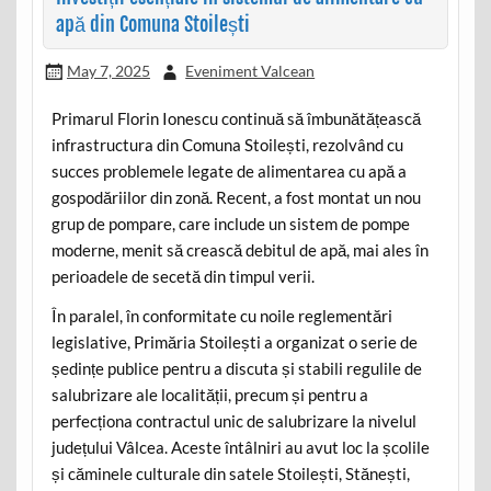
apă din Comuna Stoilești
May 7, 2025
Eveniment Valcean
Primarul Florin Ionescu continuă să îmbunătățească
infrastructura din Comuna Stoilești, rezolvând cu
succes problemele legate de alimentarea cu apă a
gospodăriilor din zonă. Recent, a fost montat un nou
grup de pompare, care include un sistem de pompe
moderne, menit să crească debitul de apă, mai ales în
perioadele de secetă din timpul verii.
În paralel, în conformitate cu noile reglementări
legislative, Primăria Stoilești a organizat o serie de
ședințe publice pentru a discuta și stabili regulile de
salubrizare ale localității, precum și pentru a
perfecționa contractul unic de salubrizare la nivelul
județului Vâlcea. Aceste întâlniri au avut loc la școlile
și căminele culturale din satele Stoilești, Stănești,