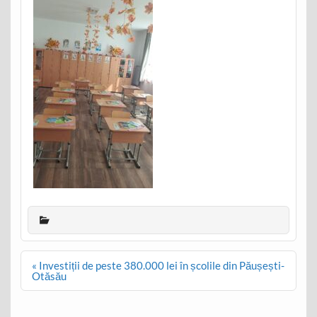
Post
« Investiții de peste 380.000 lei în școlile din Păușești-
navigation
Otăsău