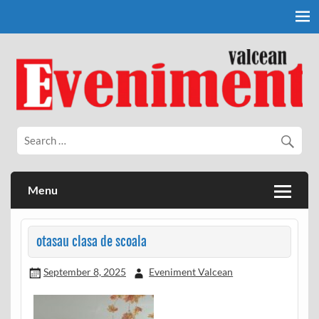
Skip
to
content
Eveniment Valcean
Menu
otasau clasa de scoala
September 8, 2025
Eveniment Valcean