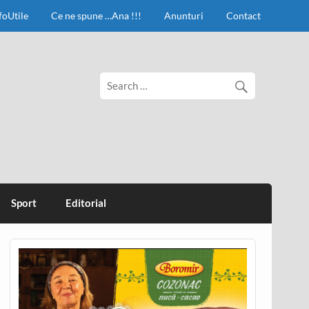
foUtile
Ce ne spune …Ana !!!
Anunturi
Contact
Sport
Editorial