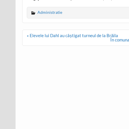
Administratie
Post
« Elevele lui Dahl au câștigat turneul de la Brăila
navigation
În comuna