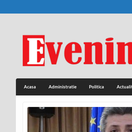
Skip
to
content
Eveniment Valcean
Acasa
Administratie
Politica
Actuali