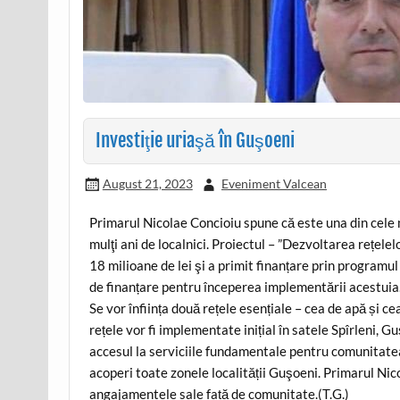
Investiţie uriaşă în Guşoeni
August 21, 2023
Eveniment Valcean
Primarul Nicolae Concioiu spune că este una din cele m
mulţi ani de localnici. Proiectul – ”Dezvoltarea rețelel
18 milioane de lei şi a primit finanțare prin program
de finanțare pentru începerea implementării acestuia
Se vor înființa două rețele esențiale – cea de apă și c
rețele vor fi implementate inițial în satele Spîrleni,
accesul la serviciile fundamentale pentru comunitatea 
acoperi toate zonele localității Guşoeni. Primarul Nic
angajamentele sale față de comunitate.(T.G.)