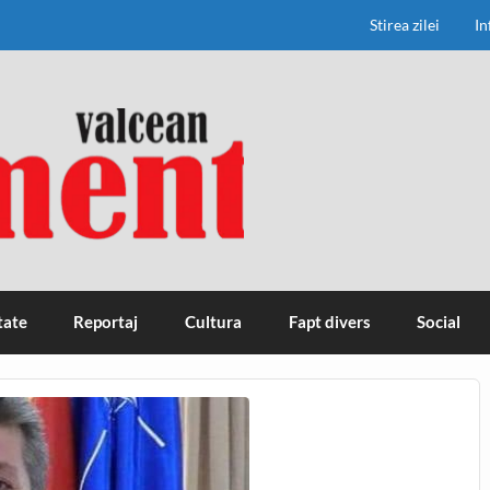
Stirea zilei
In
tate
Reportaj
Cultura
Fapt divers
Social