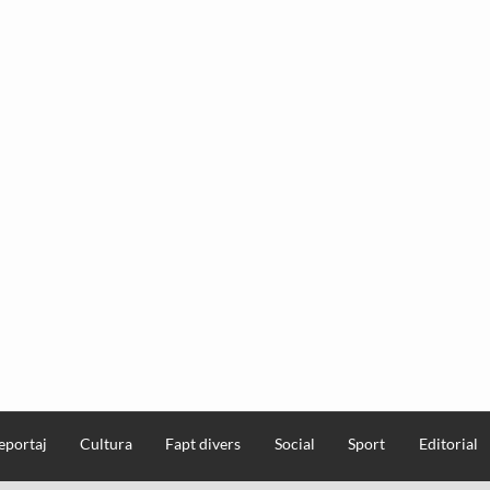
eportaj
Cultura
Fapt divers
Social
Sport
Editorial