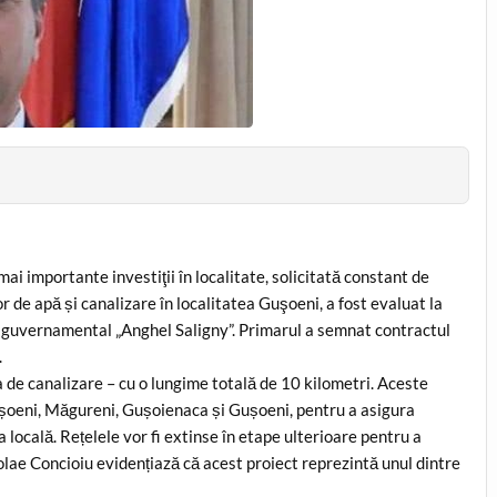
ai importante investiţii în localitate, solicitată constant de
or de apă și canalizare în localitatea Guşoeni, a fost evaluat la
ul guvernamental „Anghel Saligny”. Primarul a semnat contractul
.
ea de canalizare – cu o lungime totală de 10 kilometri. Aceste
 Gușoeni, Măgureni, Gușoienaca și Gușoeni, pentru a asigura
locală. Rețelele vor fi extinse în etape ulterioare pentru a
olae Concioiu evidențiază că acest proiect reprezintă unul dintre