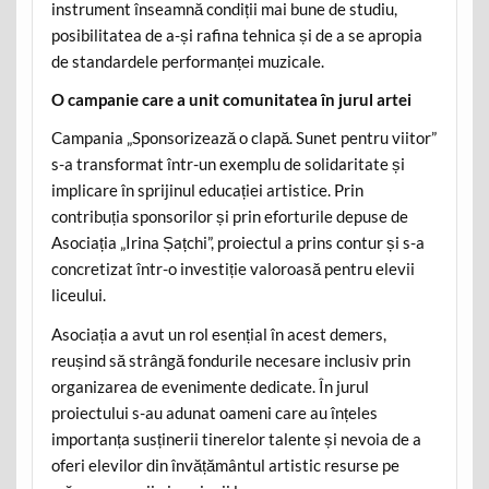
instrument înseamnă condiții mai bune de studiu,
posibilitatea de a-și rafina tehnica și de a se apropia
de standardele performanței muzicale.
O campanie care a unit comunitatea în jurul artei
Campania „Sponsorizează o clapă. Sunet pentru viitor”
s-a transformat într-un exemplu de solidaritate și
implicare în sprijinul educației artistice. Prin
contribuția sponsorilor și prin eforturile depuse de
Asociația „Irina Șațchi”, proiectul a prins contur și s-a
concretizat într-o investiție valoroasă pentru elevii
liceului.
Asociația a avut un rol esențial în acest demers,
reușind să strângă fondurile necesare inclusiv prin
organizarea de evenimente dedicate. În jurul
proiectului s-au adunat oameni care au înțeles
importanța susținerii tinerelor talente și nevoia de a
oferi elevilor din învățământul artistic resurse pe