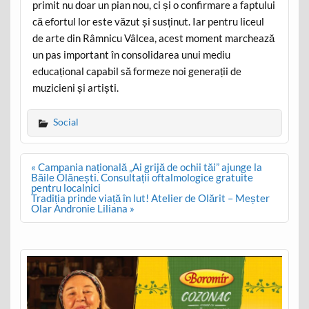
primit nu doar un pian nou, ci și o confirmare a faptului
că efortul lor este văzut și susținut. Iar pentru liceul
de arte din Râmnicu Vâlcea, acest moment marchează
un pas important în consolidarea unui mediu
educațional capabil să formeze noi generații de
muzicieni și artiști.
Social
Post
« Campania națională „Ai grijă de ochii tăi” ajunge la
navigation
Băile Olănești. Consultații oftalmologice gratuite
pentru localnici
Tradiția prinde viață în lut! Atelier de Olărit – Meșter
Olar Andronie Liliana »