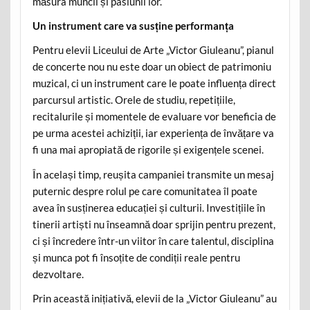
măsura muncii și pasiunii lor.
Un instrument care va susține performanța
Pentru elevii Liceului de Arte „Victor Giuleanu”, pianul
de concerte nou nu este doar un obiect de patrimoniu
muzical, ci un instrument care le poate influența direct
parcursul artistic. Orele de studiu, repetițiile,
recitalurile și momentele de evaluare vor beneficia de
pe urma acestei achiziții, iar experiența de învățare va
fi una mai apropiată de rigorile și exigențele scenei.
În același timp, reușita campaniei transmite un mesaj
puternic despre rolul pe care comunitatea îl poate
avea în susținerea educației și culturii. Investițiile în
tinerii artiști nu înseamnă doar sprijin pentru prezent,
ci și încredere într-un viitor în care talentul, disciplina
și munca pot fi însoțite de condiții reale pentru
dezvoltare.
Prin această inițiativă, elevii de la „Victor Giuleanu” au