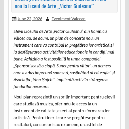
nou la Liceul de Arte „Victor Giuleanu”
June 22, 2026
Eveniment Valcean
Elevii Liceului de Arte „Victor Giuleanu” din Râmnicu
Vâlcea au, de acum, un pian de concerte nou, un
instrument care va contribui la pregătirea lor artistică și
la desfășurarea activităților educaționale în condiții mai
bune. Achiziția a fost posibilă în urma campaniei
„Sponsorizează o clapă. Sunet pentru viitor”, un demers
care a adus împreună sponsori, susținători ai educației și
Asociația „Irina Șațchi”, implicată activ în strângerea
fondurilor necesare.
Noul pian reprezintă un sprijin important pentru elevii
care studiază muzica, oferindu-le acces la un
instrument de calitate, esențial pentru formarea lor
artistică. Pentru tinerii care se pregătesc pentru
recitaluri, concursuri sau examene, un astfel de