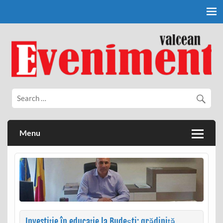
Skip
to
content
Eveniment Valcean
Menu
Investiție în educație la Budești: grădiniță