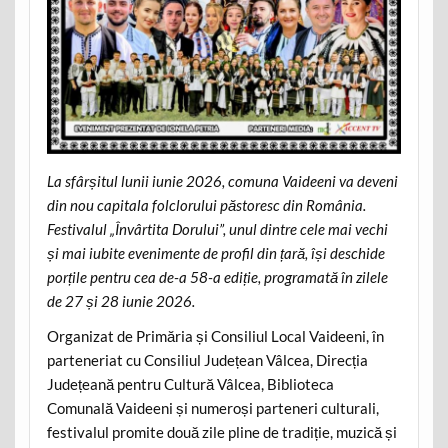
La sfârșitul lunii iunie 2026, comuna Vaideeni va deveni
din nou capitala folclorului păstoresc din România.
Festivalul „Învârtita Dorului”, unul dintre cele mai vechi
și mai iubite evenimente de profil din țară, își deschide
porțile pentru cea de-a 58-a ediție, programată în zilele
de 27 și 28 iunie 2026.
Organizat de Primăria și Consiliul Local Vaideeni, în
parteneriat cu Consiliul Județean Vâlcea, Direcția
Județeană pentru Cultură Vâlcea, Biblioteca
Comunală Vaideeni și numeroși parteneri culturali,
festivalul promite două zile pline de tradiție, muzică și