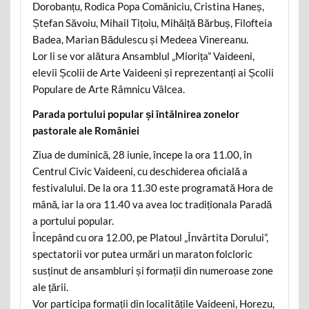
Dorobanțu, Rodica Popa Comăniciu, Cristina Haneș,
Ștefan Săvoiu, Mihail Tițoiu, Mihăiță Bărbuș, Filofteia
Badea, Marian Bădulescu și Medeea Vinereanu.
Lor li se vor alătura Ansamblul „Miorița” Vaideeni,
elevii Școlii de Arte Vaideeni și reprezentanți ai Școlii
Populare de Arte Râmnicu Vâlcea.
Parada portului popular și întâlnirea zonelor
pastorale ale României
Ziua de duminică, 28 iunie, începe la ora 11.00, în
Centrul Civic Vaideeni, cu deschiderea oficială a
festivalului. De la ora 11.30 este programată Hora de
mână, iar la ora 11.40 va avea loc tradiționala Paradă
a portului popular.
Începând cu ora 12.00, pe Platoul „Învârtita Dorului”,
spectatorii vor putea urmări un maraton folcloric
susținut de ansambluri și formații din numeroase zone
ale țării.
Vor participa formații din localitățile Vaideeni, Horezu,