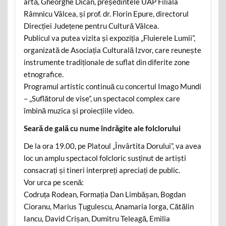
artă, Gheorghe Dican, președintele UAP Filiala
Râmnicu Vâlcea, și prof. dr. Florin Epure, directorul
Direcției Județene pentru Cultură Vâlcea.
Publicul va putea vizita și expoziția „Fluierele Lumii”,
organizată de Asociația Culturală Izvor, care reunește
instrumente tradiționale de suflat din diferite zone
etnografice.
Programul artistic continuă cu concertul Imago Mundi
– „Suflătorul de vise”, un spectacol complex care
îmbină muzica și proiecțiile video.
Seară de gală cu nume îndrăgite ale folclorului
De la ora 19.00, pe Platoul „Învârtita Dorului”, va avea
loc un amplu spectacol folcloric susținut de artiști
consacrați și tineri interpreți apreciați de public.
Vor urca pe scenă:
Codruța Rodean, Formația Dan Limbășan, Bogdan
Cioranu, Marius Țugulescu, Anamaria Iorga, Cătălin
Iancu, David Crișan, Dumitru Teleagă, Emilia