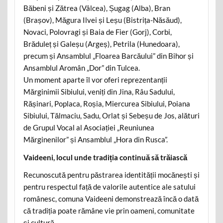
Băbeni și Zătrea (Vâlcea), Șugag (Alba), Bran
(Brașov), Măgura Ilvei și Leșu (Bistrița-Năsăud),
Novaci, Polovragi și Baia de Fier (Gorj), Corbi,
Brăduleț și Galeșu (Argeș), Petrila (Hunedoara),
precum și Ansamblul „Floarea Barcăului” din Bihor și
Ansamblul Aromân „Dor” din Tulcea.
Un moment aparte îl vor oferi reprezentanții
Mărginimii Sibiului, veniți din Jina, Râu Sadului,
Rășinari, Poplaca, Roșia, Miercurea Sibiului, Poiana
Sibiului, Tălmaciu, Sadu, Orlat și Sebeșu de Jos, alături
de Grupul Vocal al Asociației „Reuniunea
Mărginenilor” și Ansamblul „Hora din Rusca”.
Vaideeni, locul unde tradiția continuă să trăiască
Recunoscută pentru păstrarea identității mocănești și
pentru respectul față de valorile autentice ale satului
românesc, comuna Vaideeni demonstrează încă o dată
că tradiția poate rămâne vie prin oameni, comunitate
și cultură.