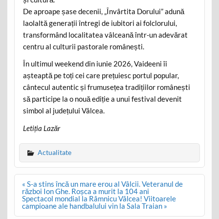
De aproape șase decenii, „Învârtita Dorului” adună
laolaltă generații întregi de iubitori ai folclorului,
transformând localitatea vâlceană într-un adevărat
centru al culturii pastorale românești.
În ultimul weekend din iunie 2026, Vaideeni îi
așteaptă pe toți cei care prețuiesc portul popular,
cântecul autentic și frumusețea tradițiilor românești
să participe la o nouă ediție a unui festival devenit
simbol al județului Vâlcea.
Letiția Lazăr
Actualitate
Post
« S-a stins încă un mare erou al Vâlcii. Veteranul de
navigation
război Ion Ghe. Roșca a murit la 104 ani
Spectacol mondial la Râmnicu Vâlcea! Viitoarele
campioane ale handbalului vin la Sala Traian »