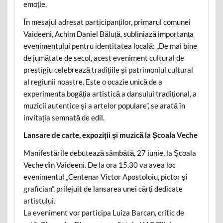
emoție.
În mesajul adresat participanților, primarul comunei
Vaideeni, Achim Daniel Băluță, subliniază importanța
evenimentului pentru identitatea locală: „De mai bine
de jumătate de secol, acest eveniment cultural de
prestigiu celebrează tradițiile și patrimoniul cultural
al regiunii noastre. Este o ocazie unică de a
experimenta bogăția artistică a dansului tradițional, a
muzicii autentice și a artelor populare”, se arată în
invitația semnată de edil.
Lansare de carte, expoziții și muzică la Școala Veche
Manifestările debutează sâmbătă, 27 iunie, la Școala
Veche din Vaideeni. De la ora 15.30 va avea loc
evenimentul „Centenar Victor Apostoloiu, pictor și
grafician”, prilejuit de lansarea unei cărți dedicate
artistului.
La eveniment vor participa Luiza Barcan, critic de