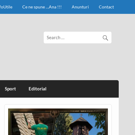
foUtile
Ce ne spune …Ana !!!
Anunturi
Contact
Sport
Editorial