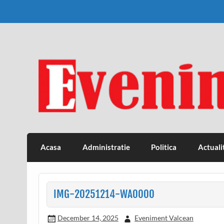
Skip
to
content
Eveniment Valcean
Acasa
Administratie
Politica
Actuali
IMG-20251214-WA0000
December 14, 2025
Eveniment Valcean