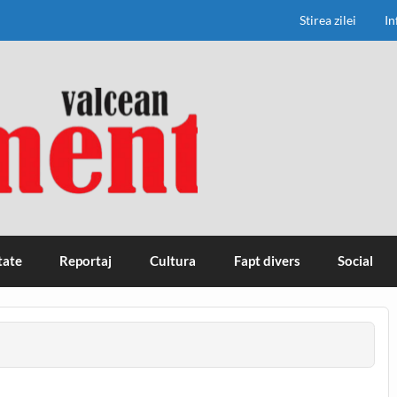
Stirea zilei
In
tate
Reportaj
Cultura
Fapt divers
Social