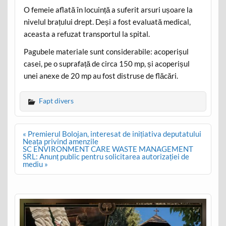
O femeie aflată în locuință a suferit arsuri ușoare la
nivelul brațului drept. Deși a fost evaluată medical,
aceasta a refuzat transportul la spital.
Pagubele materiale sunt considerabile: acoperișul
casei, pe o suprafață de circa 150 mp, și acoperișul
unei anexe de 20 mp au fost distruse de flăcări.
Fapt divers
Post
« Premierul Bolojan, interesat de inițiativa deputatului
navigation
Neața privind amenzile
SC ENVIRONMENT CARE WASTE MANAGEMENT
SRL: Anunț public pentru solicitarea autorizației de
mediu »