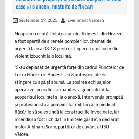
case și o anexă, mistuite de flăcări
September 19, 2025
Eveniment Valcean
Noaptea trecută, liniștea satului Ifrimești din Horezu
a fost spartă de sirenele pompierilor, chemați de
urgență la ora 03:13 pentru stingerea unui incendiu
violent izbucnit la o locuință.
“S-au deplasat de urgență forțe din cadrul Punctelor de
Lucru Horezu și Bunești, cu 3 autospeciale de
stingere cu apă și spumă. La sosirea echipajelor
operative incendiul se manifesta generalizat la
acoperișul locuinței și la o anexă. Intervenția promptă
și profesionistă a pompierilor militari a împiedicat
flăcările să se extindă la construcțiile învecinate, iar
incendiul a fost lichidat în limitele găsite”, a declarat
maior Albinaru Sorin, purtător de cuvânt al ISU
Vâlcea.