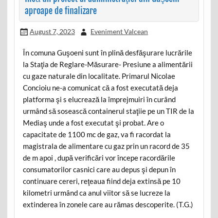
aproape de finalizare
August 7, 2023
Eveniment Valcean
În comuna Guşoeni sunt în plină desfăşurare lucrările
la Staţia de Reglare-Măsurare- Presiune a alimentării
cu gaze naturale din localitate. Primarul Nicolae
Concioiu ne-a comunicat că a fost executată deja
platforma şi s elucrează la împrejmuiri în curând
urmând să sosească containerul staţiie pe un TIR de la
Mediaş unde a fost executat şi probat. Are o
capacitate de 1100 mc de gaz, va fi racordat la
magistrala de alimentare cu gaz prin un racord de 35
de m apoi , după verificări vor începe racordările
consumatorilor casnici care au depus şi depun în
continuare cereri, reţeaua fiind deja extinsă pe 10
kilometri urmând ca anul viitor să se lucreze la
extinderea în zonele care au rămas descoperite. (T.G.)