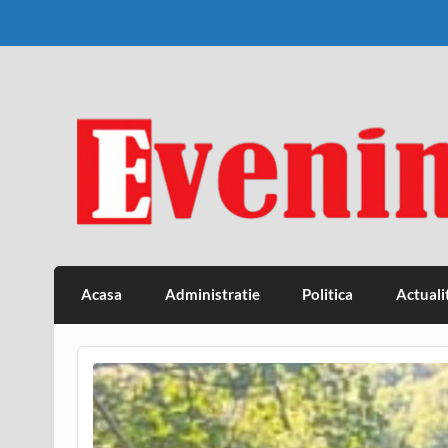
Skip
to
content
Eveniment Valcean
Acasa
Administratie
Politica
Actuali