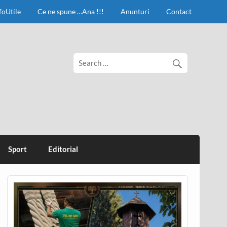
foUtile
Ce ne spune …Ana !!!
Anunturi
Contact
Sport
Editorial