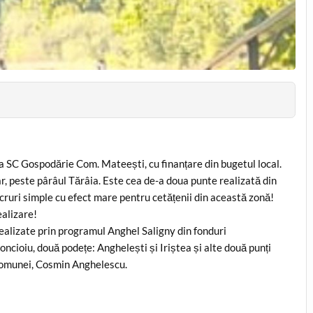
la SC Gospodărie Com. Mateești, cu finanțare din bugetul local.
r, peste pârâul Tărâia. Este cea de-a doua punte realizată din
Lucruri simple cu efect mare pentru cetățenii din această zonă!
ealizare!
ealizate prin programul Anghel Saligny din fonduri
ncioiu, două podețe: Anghelești și Iriștea și alte două punți
 comunei, Cosmin Anghelescu.