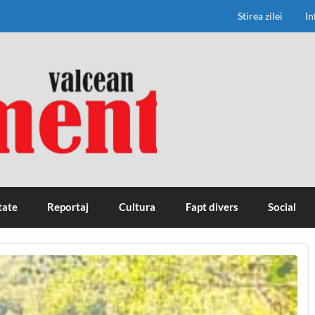
Stirea zilei
In
tate
Reportaj
Cultura
Fapt divers
Social