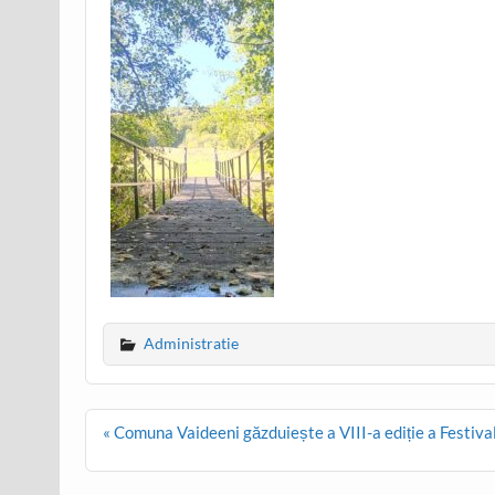
Administratie
Post
« Comuna Vaideeni găzduiește a VIII-a ediție a Festival
navigation