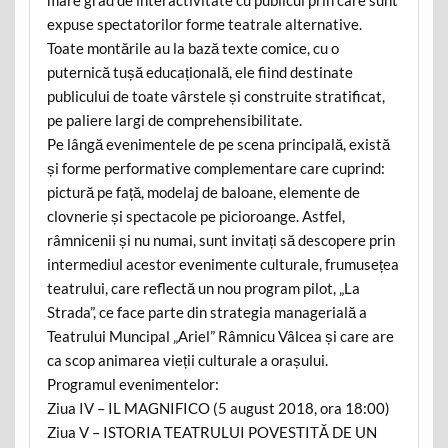
expuse spectatorilor forme teatrale alternative.
Toate montările au la bază texte comice, cu o
puternică tușă educațională, ele fiind destinate
publicului de toate vârstele și construite stratificat,
pe paliere largi de comprehensibilitate.
Pe lângă evenimentele de pe scena principală, există
și forme performative complementare care cuprind:
pictură pe față, modelaj de baloane, elemente de
clovnerie și spectacole pe picioroange. Astfel,
râmnicenii și nu numai, sunt invitați să descopere prin
intermediul acestor evenimente culturale, frumusețea
teatrului, care reflectă un nou program pilot, „La
Strada”, ce face parte din strategia managerială a
Teatrului Muncipal „Ariel” Râmnicu Vâlcea și care are
ca scop animarea vieții culturale a orașului.
Programul evenimentelor:
Ziua IV – IL MAGNIFICO (5 august 2018, ora 18:00)
Ziua V – ISTORIA TEATRULUI POVESTITĂ DE UN