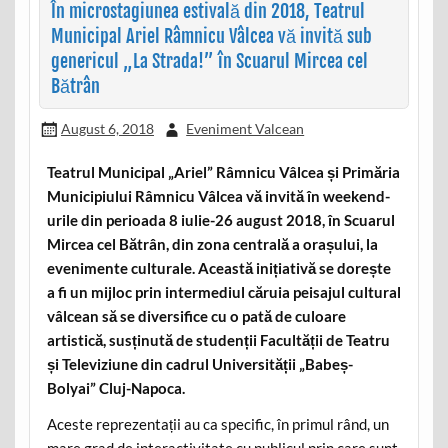
În microstagiunea estivală din 2018, Teatrul
Municipal Ariel Râmnicu Vâlcea vă invită sub
genericul „La Strada!” în Scuarul Mircea cel
Bătrân
August 6, 2018
Eveniment Valcean
Teatrul Municipal „Ariel” Râmnicu Vâlcea și Primăria
Municipiului Râmnicu Vâlcea vă invită în weekend-
urile din perioada 8 iulie-26 august 2018, în Scuarul
Mircea cel Bătrân, din zona centrală a orașului, la
evenimente culturale. Această inițiativă se dorește
a fi un mijloc prin intermediul căruia peisajul cultural
vâlcean să se diversifice cu o pată de culoare
artistică, susținută de studenții Facultății de Teatru
și Televiziune din cadrul Universității „Babeș-
Bolyai” Cluj-Napoca.
Aceste reprezentații au ca specific, în primul rând, un
mare grad de interactivitate cu publicul prin care sunt