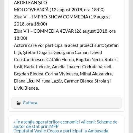
ARDELEAN ȘI O
MOLDOVEANCĂ (12 august 2018, ora 18:00)
Ziua VI – IMPRO-SHOW COMMEDIA (19 august
2018, ora 18:00)
Ziua VII – COMMEDIA 4EVĂR (26 august 2018, ora
18:00)
Actorii care vor participa la acest proiect sunt: Ștefan
Liță, Ștefan Dogaru, Georgiana Coman, David
Constantinescu, Cătălin Florea, Bogdan Neciu, Robert
Iosif, Radu Tudosie, Amelia Toaxen, Codruța Varadi,
Bogdan Bledea, Corina Vișinescu, Mihai Alexandru,
Diana Licu, Miruna Lazăr, Carmen Bianca Stroia și
Liviu Bledea.
Cultura
Post
« În atenţia operatorilor economici vâlceni: Scheme de
navigation
ajutor de stat prin MFP
Deputatul Vasile Cocoş a participat la Ambasada