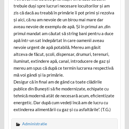
trebuie duși spre lucruri necesare locuitorilor și am
zis că dacă au treabă în primărie îi pot primi și rezolva
și aici, că nu am nevoie de un birou mai mare dar
aveau nevoie de exemplu de apă. Și în primul an ,din
primul mandat am căutat să strîng bani pentru a duce
apă într-un sat îndepărtat în care oamenii aveau
nevoie urgent de apă potabilă. Mereu am găsit
altceva de făcut, școli, dispensar, drumuri, terenuri,
iluminat, extindere apă, canal, introducere de gaz și
mereu am spus că după ce termin lucrarea respectivă
mă voi gândi și la primărie.
Desigur că în final am de gând ca toate clădirile
publice din Bunești să fie modernizate, echipate cu
tehnică modernă atât de necesară acum, eficientizate
energetic. Dar după cum vedeți încă am de lucru cu
extinderea alimentării cu gaz și cu asfaltările”. (T.G.)
Administratie