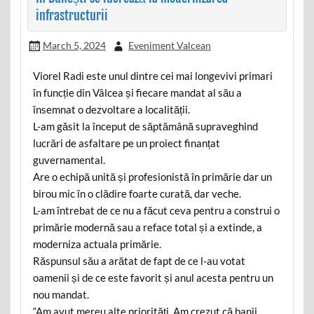
infrastructurii
March 5, 2024
Eveniment Valcean
Viorel Radi este unul dintre cei mai longevivi primari
în funcție din Vâlcea și fiecare mandat al său a
însemnat o dezvoltare a localității.
L-am găsit la început de săptămână supraveghind
lucrări de asfaltare pe un proiect finanțat
guvernamental.
Are o echipă unită și profesionistă în primărie dar un
birou mic în o clădire foarte curată, dar veche.
L-am întrebat de ce nu a făcut ceva pentru a construi o
primărie modernă sau a reface total și a extinde, a
moderniza actuala primărie.
Răspunsul său a arătat de fapt de ce l-au votat
oamenii și de ce este favorit și anul acesta pentru un
nou mandat.
“Am avut mereu alte priorități. Am crezut că banii