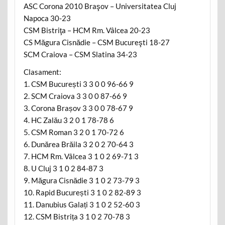
ASC Corona 2010 Braşov – Universitatea Cluj
Napoca 30-23
CSM Bistriţa – HCM Rm. Vâlcea 20-23
CS Măgura Cisnădie – CSM Bucureşti 18-27
SCM Craiova – CSM Slatina 34-23
Clasament:
1. CSM București 3 3 0 0 96-66 9
2. SCM Craiova 3 3 0 0 87-66 9
3. Corona Brașov 3 3 0 0 78-67 9
4. HC Zalău 3 2 0 1 78-78 6
5. CSM Roman 3 2 0 1 70-72 6
6. Dunărea Brăila 3 2 0 2 70-64 3
7. HCM Rm. Vâlcea 3 1 0 2 69-71 3
8. U Cluj 3 1 0 2 84-87 3
9. Măgura Cisnădie 3 1 0 2 73-79 3
10. Rapid București 3 1 0 2 82-89 3
11. Danubius Galați 3 1 0 2 52-60 3
12. CSM Bistrița 3 1 0 2 70-78 3