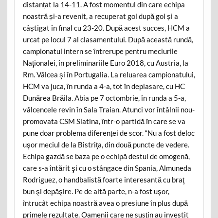
distanțat la 14-11. A fost momentul din care echipa
noastră și-a revenit, a recuperat gol după gol și a
câștigat în final cu 23-20. După acest succes, HCM a
urcat pe locul 7 al clasamentului. După această rundă,
campionatul intern se întrerupe pentru meciurile
Naţionalei, în preliminariile Euro 2018, cu Austria, la
Rm. Vâlcea şi în Portugalia. La reluarea campionatului,
HCM va juca, în runda a 4-a, tot în deplasare, cu HC
Dunărea Brăila. Abia pe 7 octombrie, în runda a 5-a,
vâlcencele revin în Sala Traian. Atunci vor întâlnii nou-
promovata CSM Slatina, într-o partidă în care se va
pune doar problema diferenței de scor. “Nu a fost deloc
uşor meciul de la Bistriţa, din două puncte de vedere.
Echipa gazdă se baza pe o echipă destul de omogenă,
care s-a întărit şi cu o stângace din Spania, Almuneda
Rodriguez, o handbalistă foarte interesantă cu braţ
bun şi depăşire. Pe de altă parte, n-a fost uşor,
întrucât echipa noastră avea o presiune în plus după
primele rezultate. Oamenii care ne susţin au investit