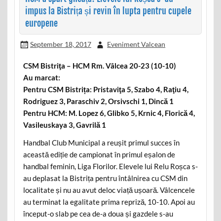
impus la Bistrița și revin în lupta pentru cupele
europene
September 18, 2017
Eveniment Valcean
CSM Bistriţa – HCM Rm. Vâlcea 20-23 (10-10)
Au marcat:
Pentru CSM Bistrița: Pristaviţa 5, Szabo 4, Raţiu 4,
Rodriguez 3, Paraschiv 2, Orsivschi 1, Dincă 1
Pentru HCM: M. Lopez 6, Glibko 5, Krnic 4, Florică 4,
Vasileuskaya 3, Gavrilă 1
Handbal Club Municipal a reușit primul succes în
această ediție de campionat în primul eșalon de
handbal feminin, Liga Florilor. Elevele lui Relu Roșca s-
au deplasat la Bistrița pentru întâlnirea cu CSM din
localitate și nu au avut deloc viață ușoară. Vâlcencele
au terminat la egalitate prima repriză, 10-10. Apoi au
început-o slab pe cea de-a doua și gazdele s-au