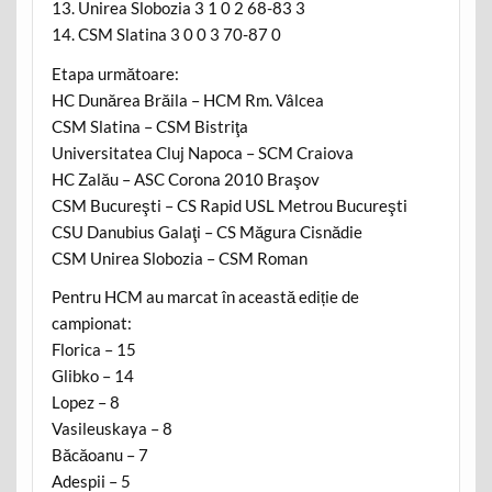
13. Unirea Slobozia 3 1 0 2 68-83 3
14. CSM Slatina 3 0 0 3 70-87 0
Etapa următoare:
HC Dunărea Brăila – HCM Rm. Vâlcea
CSM Slatina – CSM Bistriţa
Universitatea Cluj Napoca – SCM Craiova
HC Zalău – ASC Corona 2010 Braşov
CSM Bucureşti – CS Rapid USL Metrou Bucureşti
CSU Danubius Galaţi – CS Măgura Cisnădie
CSM Unirea Slobozia – CSM Roman
Pentru HCM au marcat în această ediție de
campionat:
Florica – 15
Glibko – 14
Lopez – 8
Vasileuskaya – 8
Băcăoanu – 7
Adespii – 5