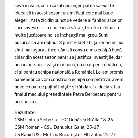
ceva în vară, iar în cazul unui eşec putea să existe
ideea că în acest sezon nu am făcut cele mai bune
alegeri. Asta zic din punct de vedere al fanilor, al celor
care investesc. Trebuie însă să se ştie că o echipă cu
multe jucătoare noi se încheagă mai greu. Sunt
bucuros că am obţinut 3 puncte la Bistriţa, iar acum mă
simt mai uşurat. încercăm să construim o echipă bună
chiar din acest sezon pentru a justifica investiţiile, dar
una în perspectivă şi mai bună, nu doar pentru Vâlcea,
ci şi pentru echipa naţională a României. Le-am promis
oamenilor că vom construi o echipă competitivă, avem
nevoie doar de puţină linişte şi răbdare”, a declarat la
finalul meciului președintele Petre Berbecaru pentru
prosport.ro.
Rezultate:
CSM Unirea Slobozia – HC Dunărea Brăila 18-26
CSM Roman – CSU Danubius Galaţi 25-17
CS Rapid USL Metrou Bucureşti – HC Zalău 25-27