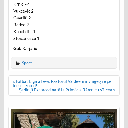
Krnic – 4
Vukcevic 2
Gavrilă 2
Badea 2
Khouildi – 1
Stoicănescu 1
Gabi Cîrjaliu
Sport
Post
« Fotbal, Liga a IV-a: Păstorul Vaideeni învinge și e pe
navigation
locul secund!
Şedinţă Extraordinară la Primăria Râmnicu Vâlcea »