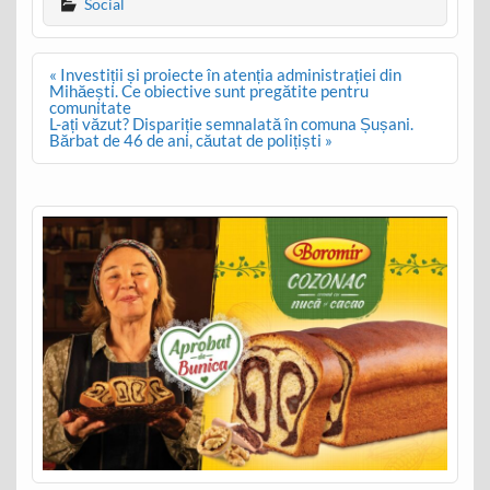
Social
Post
« Investiții și proiecte în atenția administrației din
navigation
Mihăești. Ce obiective sunt pregătite pentru
comunitate
L-ați văzut? Dispariție semnalată în comuna Șușani.
Bărbat de 46 de ani, căutat de polițiști »