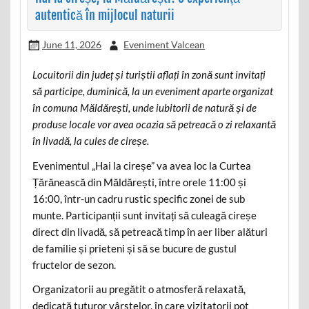
autentică în mijlocul naturii
June 11, 2026
Eveniment Valcean
Locuitorii din județ și turiștii aflați în zonă sunt invitați
să participe, duminică, la un eveniment aparte organizat
în comuna Măldărești, unde iubitorii de natură și de
produse locale vor avea ocazia să petreacă o zi relaxantă
în livadă, la cules de cireșe.
Evenimentul „Hai la cireșe” va avea loc la Curtea
Țărănească din Măldărești, între orele 11:00 și
16:00, într-un cadru rustic specific zonei de sub
munte. Participanții sunt invitați să culeagă cireșe
direct din livadă, să petreacă timp în aer liber alături
de familie și prieteni și să se bucure de gustul
fructelor de sezon.
Organizatorii au pregătit o atmosferă relaxată,
dedicată tuturor vârstelor, în care vizitatorii pot