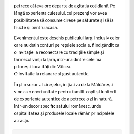
petrece câteva ore departe de agitația cotidiană. Pe
lângă experiența culesului, cei prezenți vor avea
posibilitatea să consume cireșe pe săturate și să ia
fructe și pentru acasă.
Evenimentul este deschis publicului larg, inclusiv celor
care nu dețin conturi pe rețelele sociale, fiind gândit ca
o invitație la reconectare cu tradițiile simple și
farmecul vieții la țară, într-una dintre cele mai
pitorești localități din Vâlcea.
O invitație la relaxare și gust autentic.
În plin sezon al cireșelor, inițiativa de la Măldărești
vine ca o oportunitate pentru familii, copii și iubitorii
de experiențe autentice de a petrece o zi în natură,
într-un decor specific satului românesc, unde
ospitalitatea și produsele locale rămân principalele
atracții.