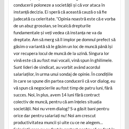
conducerii poloneze a societății și că vor ataca în
instanță decizia. Ei speră că această cauză o să fie
judecată cu celeritate. “Opinia noastră este că e vorba
de un abuz grosolan, se încalcă drepturile
fundamentale și veți vedea că instanța ne va da
dreptate. Am să merg să îl implor pe domnul prefect să
găsim o variantă să le găsim un loc de muncă până își
vor recupera locul de muncă de la uzină. Singura lor
vină este că au fost mai vocali, vină spun în ghilimele.
Sunt lideri de sindicat, au vorbit având acordul
salariaților, în urma unui sondaj de opinie. În condițiile
în care se spune din partea conducerii că vor dialog, eu
vă spun că negocierile au fost timp de patru luni, fără
succes. Noi, în plus, avem 14 luni fără contract
colectiv de muncă, pentru că am înțeles situația
societății. Noi nu vrem dialog? S-a găsit bani pentru
orice dar pentru salariați nu! Noi am crescut
productivitatea muncii și uite cu ce ne alegem…