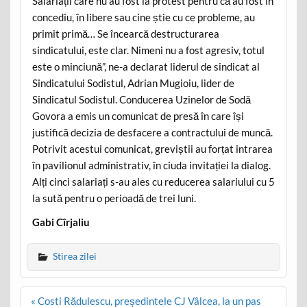
Salariații care nu au fost la protest pentru că au fost în
concediu, în libere sau cine știe cu ce probleme, au
primit primă… Se încearcă destructurarea
sindicatului, este clar. Nimeni nu a fost agresiv, totul
este o minciună”, ne-a declarat liderul de sindicat al
Sindicatului Sodistul, Adrian Mugioiu, lider de
Sindicatul Sodistul. Conducerea Uzinelor de Sodă
Govora a emis un comunicat de presă în care își
justifică decizia de desfacere a contractului de muncă.
Potrivit acestui comunicat, greviștii au forțat intrarea
în pavilionul administrativ, în ciuda invitației la dialog.
Alți cinci salariați s-au ales cu reducerea salariului cu 5
la sută pentru o perioadă de trei luni.
Gabi Cîrjaliu
Stirea zilei
Post
« Costi Rădulescu, preşedintele CJ Vâlcea, la un pas