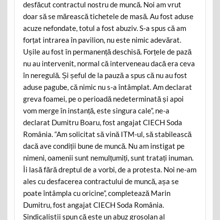
desfăcut contractul nostru de muncă. Noi am vrut
doar să se mărească tichetele de masă. Au fost aduse
acuze nefondate, totul a fost abuziv. S-a spus că am
forțat intrarea în pavilion, nu este nimic adevărat.
Ușile au fost în permanență deschisă. Forțele de pază
nu au intervenit, normal că interveneau dacă era ceva
în neregulă. Și șeful de la pauză a spus că nu au fost
aduse pagube, că nimic nu s-a întâmplat. Am declarat
greva foamei, pe o perioadă nedeterminată și apoi
vom merge în instanță, este singura cale”, ne-a
declarat Dumitru Boaru, fost angajat CIECH Soda
România. “Am solicitat să vină ITM-ul, să stabilească
dacă ave condiții bune de muncă. Nu am instigat pe
nimeni, oamenii sunt nemulțumiți, sunt tratați inuman.
Îi lasă fără dreptul de a vorbi, de a protesta. Noi ne-am
ales cu desfacerea contractului de muncă, așa se
poate întâmpla cu oricine”, completează Marin
Dumitru, fost angajat CIECH Soda România.
Sindicaliștii spun că este un abuz grosolan al