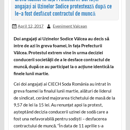
angajați ai Uzinelor Sodice protestează după ce
le-a fost desfăcut contractul de muncă
April 12, 2017
Eveniment Valcean
Doi angajați ai Uzinelor Sodice Vâlcea au decis să
intre de azi în greva foamei, în fața Prefecturii
Vâlcea. Protestul extrem vine în urma deciziei
conducerii societății de a le desface contractul de
muncă, după ce au participat la o acțiune identică la
finele lunii martie.
Cei doi angajați ai CIECH Soda România au intrat în
greva foamei la finalul lunii martie, alături de liderul
de sindicat, cerând majorarea tichetului de masă de la
9,57 de lei la 15 lei. Au renunțat apoi la protest,
așteptând decizia conducerii uzinei de sodă care a
fost una nefavorabilă pentru sodiști – desfacerea
contractului de muncă. “În data de 11 aprilie s-a