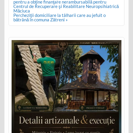
navigation
pentru a obţine finanţare nerambursabilă pentru
Centrul de Recuperare şi Reabilitare Neuropsihiatrică
Măciuca
Percheziţii domiciliare la tâlharii care au jefuit o
bătrână în comuna Zătreni »