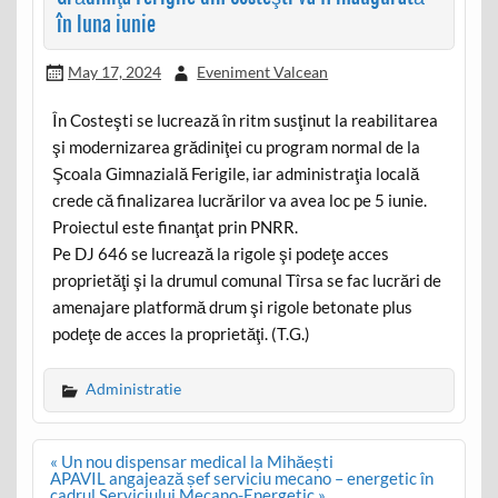
în luna iunie
May 17, 2024
Eveniment Valcean
În Costeşti se lucrează în ritm susţinut la reabilitarea
şi modernizarea grădiniţei cu program normal de la
Şcoala Gimnazială Ferigile, iar administraţia locală
crede că finalizarea lucrărilor va avea loc pe 5 iunie.
Proiectul este finanţat prin PNRR.
Pe DJ 646 se lucrează la rigole şi podeţe acces
proprietăţi şi la drumul comunal Tîrsa se fac lucrări de
amenajare platformă drum şi rigole betonate plus
podeţe de acces la proprietăţi. (T.G.)
Administratie
Post
« Un nou dispensar medical la Mihăești
navigation
APAVIL angajează șef serviciu mecano – energetic în
cadrul Serviciului Mecano-Energetic »