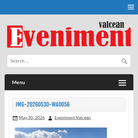
Skip
to
content
Eveniment Valcean
Menu
IMG-20260530-WA0056
May 30, 2026
Eveniment Valcean