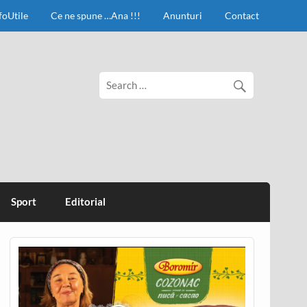
foUtile
Ce ne spune …Ana !!!
Anunturi
Contact
Sport
Editorial