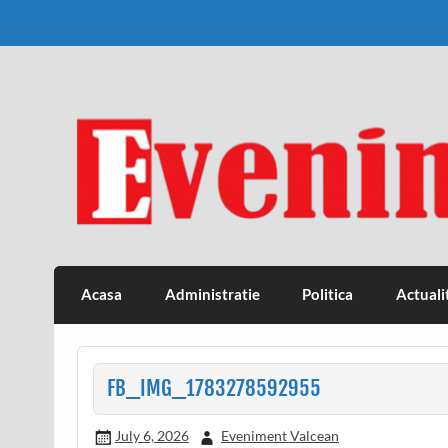
Skip
to
content
Eveniment Valcean
Acasa
Administratie
Politica
Actuali
FB_IMG_1783278592955
July 6, 2026
Eveniment Valcean