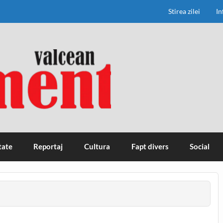
Stirea zilei
In
tate
Reportaj
Cultura
Fapt divers
Social