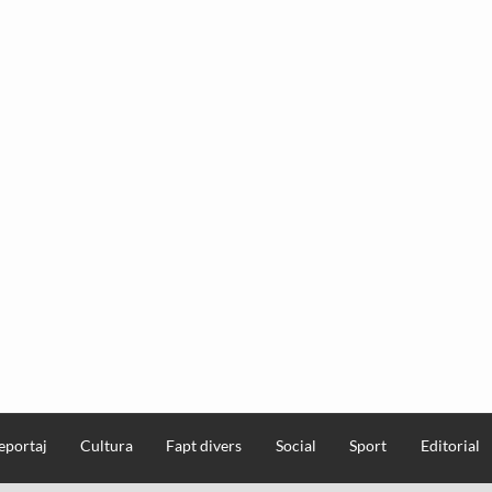
eportaj
Cultura
Fapt divers
Social
Sport
Editorial