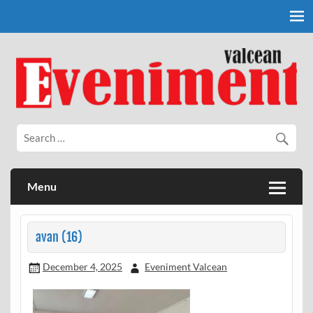
Skip
to
content
Eveniment Valcean
Menu
avan (16)
December 4, 2025
Eveniment Valcean