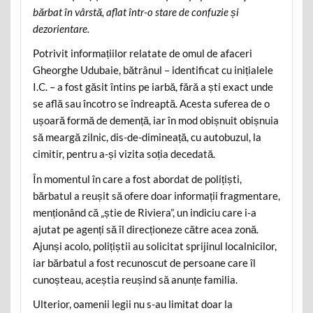
bărbat în vârstă, aflat într-o stare de confuzie și
dezorientare.
Potrivit informațiilor relatate de omul de afaceri
Gheorghe Udubaie, bătrânul – identificat cu inițialele
I.C. – a fost găsit întins pe iarbă, fără a ști exact unde
se află sau încotro se îndreaptă. Acesta suferea de o
ușoară formă de demență, iar în mod obișnuit obișnuia
să meargă zilnic, dis-de-dimineață, cu autobuzul, la
cimitir, pentru a-și vizita soția decedată.
În momentul în care a fost abordat de polițiști,
bărbatul a reușit să ofere doar informații fragmentare,
menționând că „știe de Riviera”, un indiciu care i-a
ajutat pe agenți să îl direcționeze către acea zonă.
Ajunși acolo, polițiștii au solicitat sprijinul localnicilor,
iar bărbatul a fost recunoscut de persoane care îl
cunoșteau, aceștia reușind să anunțe familia.
Ulterior, oamenii legii nu s-au limitat doar la