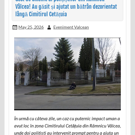
Vâlcea! Au găsit și ajutat un bătrân dezorientat
lângă Cimitirul Cetățuia
May 25, 2026
Eveniment Valcean
În urmă cu câteva zile, un caz cu puternic impact uman a
avut loc în zona Cimitirului Cetățuia din Râmnicu Vâlcea,
unde doi polițiști au intervenit prompt pentru a ajuta un