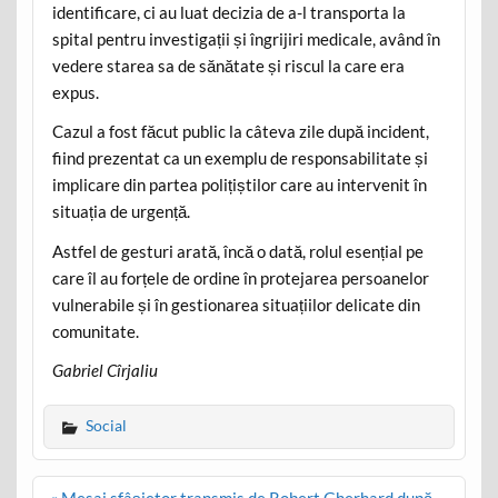
identificare, ci au luat decizia de a-l transporta la
spital pentru investigații și îngrijiri medicale, având în
vedere starea sa de sănătate și riscul la care era
expus.
Cazul a fost făcut public la câteva zile după incident,
fiind prezentat ca un exemplu de responsabilitate și
implicare din partea polițiștilor care au intervenit în
situația de urgență.
Astfel de gesturi arată, încă o dată, rolul esențial pe
care îl au forțele de ordine în protejarea persoanelor
vulnerabile și în gestionarea situațiilor delicate din
comunitate.
Gabriel Cîrjaliu
Social
Post
« Mesaj sfâșietor transmis de Robert Gherhard după