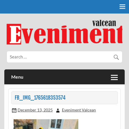
Skip
to
content
Eveniment Valcean
Menu
FB_IMG_1765618353574
December 13, 2025
Eveniment Valcean