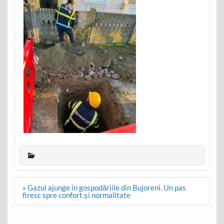
Post
« Gazul ajunge în gospodăriile din Bujoreni. Un pas
navigation
firesc spre confort și normalitate