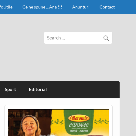
foUtile
Ce ne spune …Ana !!!
Anunturi
Contact
Sport
Editorial