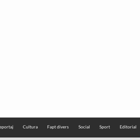
eportaj
Cultura
Fapt divers
Social
Sport
Editorial