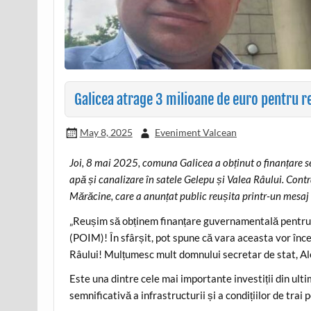
Galicea atrage 3 milioane de euro pentru re
May 8, 2025
Eveniment Valcean
Joi, 8 mai 2025, comuna Galicea a obținut o finanțare s
apă și canalizare în satele Gelepu și Valea Râului. Cont
Mărăcine, care a anunțat public reușita printr-un mesaj
„Reușim să obținem finanțare guvernamentală pentru p
(POIM)! În sfârșit, pot spune că vara aceasta vor înce
Râului! Mulțumesc mult domnului secretar de stat, Alex
Este una dintre cele mai importante investiții din ul
semnificativă a infrastructurii și a condițiilor de trai