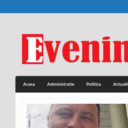
Skip
to
content
Eveniment Valcean
Acasa
Administratie
Politica
Actuali