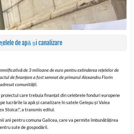
țelele de apă și canalizare
emnificativă de 3 milioane de euro pentru extinderea rețelelor de
ractul de finanțare a fost semnat de primarul Alexandru Florin
 adresat comunității.
roiectul care trebuia finanțat din celebrele fonduri europene
pe lucrările la apă și canalizare în satele Gelepu și Valea
 Stoica!”, a transmis edilul.
timii ani pentru comuna Galicea, care va permite îmbunătățirea
 pentru sute de gospodării.