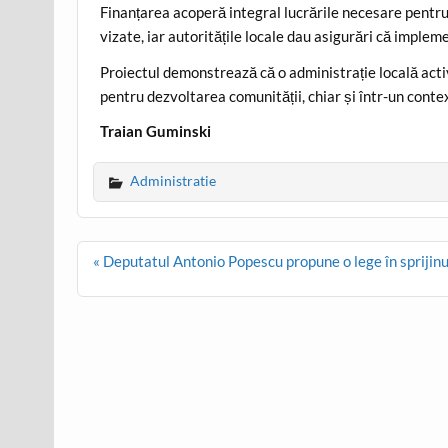
Finanțarea acoperă integral lucrările necesare pentru 
vizate, iar autoritățile locale dau asigurări că implem
Proiectul demonstrează că o administrație locală acti
pentru dezvoltarea comunității, chiar și într-un conte
Traian Guminski
Administratie
Post
« Deputatul Antonio Popescu propune o lege în sprijinu
navigation