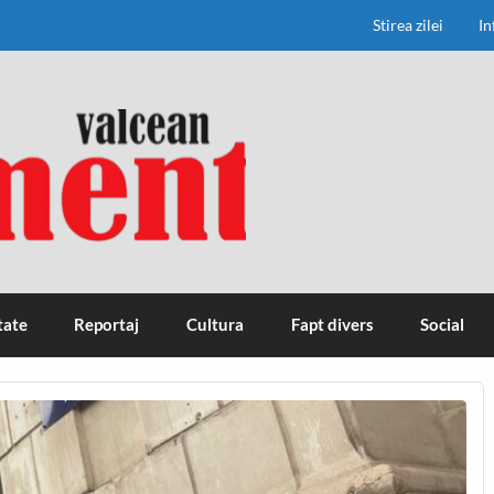
Stirea zilei
In
tate
Reportaj
Cultura
Fapt divers
Social