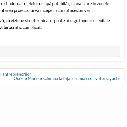
extinderea rețelelor de apă potabilă și canalizare în zonele
entarea proiectului va începe în cursul acestei veri.
vă, cu viziune și determinare, poate atrage fonduri esențiale
xt birocratic complicat.
l antreprenorilor
Ocnele Mari se schimbă la față: drumuri noi, viitor sigur! »