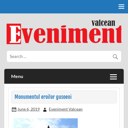
Skip
to
content
Eveniment Valcean
Menu
Monumentul eroilor gusoeni
June 6, 2019
Eveniment Valcean