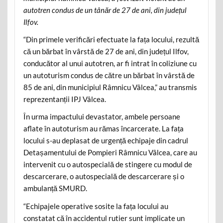
autotren condus de un tânăr de 27 de ani, din județul
Ilfov.
“Din primele verificări efectuate la fața locului, rezultă
că un bărbat în vârstă de 27 de ani, din județul Ilfov,
conducător al unui autotren, ar fi intrat în coliziune cu
un autoturism condus de către un bărbat în vârstă de
85 de ani, din municipiul Râmnicu Vâlcea,” au transmis
reprezentanții IPJ Vâlcea.
În urma impactului devastator, ambele persoane
aflate în autoturism au rămas încarcerate. La fața
locului s-au deplasat de urgență echipaje din cadrul
Detașamentului de Pompieri Râmnicu Vâlcea, care au
intervenit cu o autospecială de stingere cu modul de
descarcerare, o autospecială de descarcerare și o
ambulanță SMURD.
“Echipajele operative sosite la fața locului au
constatat că în accidentul rutier sunt implicate un