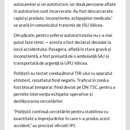
autocamion și un autoturism, iar două persoane aflate
în autoturism sunt încarcerate. Au fost descarcerate
rapid și predate, inconștiente, echipajelor medicale,”
se arată în comunicatul transmis de ISU Vâlcea.
Din păcate, pentru șoferul autoturismului nu s-a mai
putut face nimic — acesta a fost declarat decedat la
locul accidentului. Pasagera, aflată în stare gravă și
inconștientă, a fost preluată de o ambulanță SAJ și
transportată de urgență la UPU Vâlcea.
Polițiștii au testat conducătorul TIR-ului cu aparatul
etilotest, rezultatul fiind negativ. Traficul în zonă a
fost blocat temporar, fiind deviat pe DN 73C, pentru a
permite intervenția echipelor operative și
desfășurarea cercetărilor.
“Polițiștii continuă cercetările pentru stabilirea cu
exactitate a împrejurărilor în care s-a produs acest
accident,” au precizat oficialii IPJ.