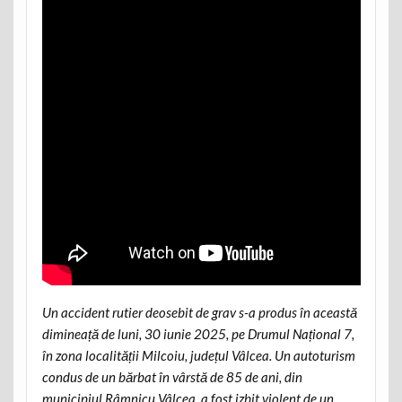
Un accident rutier deosebit de grav s-a produs în această
dimineață de luni, 30 iunie 2025, pe Drumul Național 7,
în zona localității Milcoiu, județul Vâlcea. Un autoturism
condus de un bărbat în vârstă de 85 de ani, din
municipiul Râmnicu Vâlcea, a fost izbit violent de un