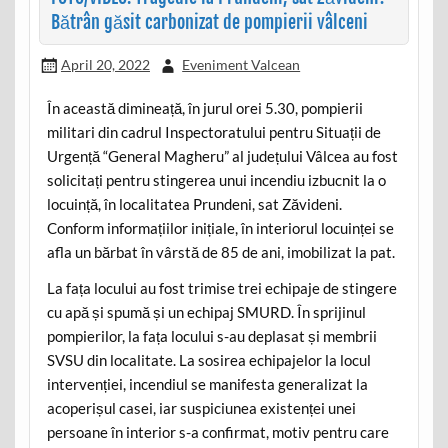
Bătrân găsit carbonizat de pompierii vâlceni
April 20, 2022
Eveniment Valcean
În această dimineață, în jurul orei 5.30, pompierii
militari din cadrul Inspectoratului pentru Situații de
Urgență “General Magheru” al județului Vâlcea au fost
solicitați pentru stingerea unui incendiu izbucnit la o
locuință, în localitatea Prundeni, sat Zăvideni.
Conform informațiilor inițiale, în interiorul locuinței se
afla un bărbat în vârstă de 85 de ani, imobilizat la pat.
La fața locului au fost trimise trei echipaje de stingere
cu apă și spumă și un echipaj SMURD. În sprijinul
pompierilor, la fața locului s-au deplasat și membrii
SVSU din localitate. La sosirea echipajelor la locul
intervenției, incendiul se manifesta generalizat la
acoperișul casei, iar suspiciunea existenței unei
persoane în interior s-a confirmat, motiv pentru care