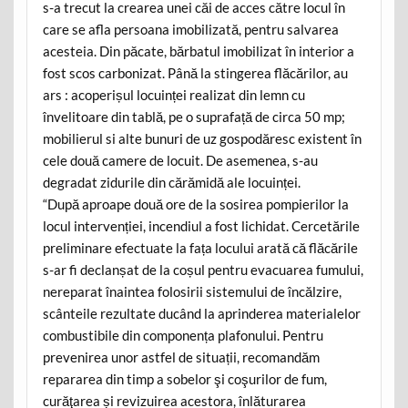
s-a trecut la crearea unei căi de acces către locul în
care se afla persoana imobilizată, pentru salvarea
acesteia. Din păcate, bărbatul imobilizat în interior a
fost scos carbonizat. Până la stingerea flăcărilor, au
ars : acoperișul locuinței realizat din lemn cu
învelitoare din tablă, pe o suprafață de circa 50 mp;
mobilierul si alte bunuri de uz gospodăresc existent în
cele două camere de locuit. De asemenea, s-au
degradat zidurile din cărămidă ale locuinței.
“După aproape două ore de la sosirea pompierilor la
locul intervenției, incendiul a fost lichidat. Cercetările
preliminare efectuate la fața locului arată că flăcările
s-ar fi declanșat de la coșul pentru evacuarea fumului,
nereparat înaintea folosirii sistemului de încălzire,
scânteile rezultate ducând la aprinderea materialelor
combustibile din componența plafonului. Pentru
prevenirea unor astfel de situații, recomandăm
repararea din timp a sobelor şi coşurilor de fum,
curăţarea și revizuirea acestora, înlăturarea