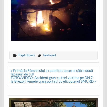
Fapt divers
featured
Post
« Primăria Râmnicului a reabilitat accesul către două
navigation
lăcaşuri de cult
FOTO/VIDEO: Accident grav cu trei victime pe DN 7
la Brezoi! Femeie transportat[ cu elicopterul SMURD »