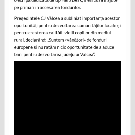
o echipă dedicată de tip Help Desk, menită să îi ajute
pe primari în accesarea fondurilor.
Președintele CJ Vâlcea a subliniat importanța acestor
oportunități pentru dezvoltarea comunităților locale și
pentru creșterea calității vieții copiilor din mediul
rural, declarând: „Suntem «vânători» de fonduri
europene și nu ratăm nicio oportunitate de a aduce
bani pentru dezvoltarea județului Vâlcea”.