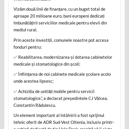
Vizăm două linii de finanțare, cu un buget total de
aproape 20 milioane euro, bani europeni dedicați
îmbunătățirii serviciilor medicale pentru elevii din
mediul rural.
​Prin aceste investiții, comunele noastre pot accesa
fonduri pentru:
✅ Reabilitarea, modernizarea și dotarea cabinetelor
medicale și stomatologice din școli;
✅ Înființarea de noi cabinete medicale școlare acolo
unde acestea lipsesc;
✅ Achiziția de unități mobile pentru servicii
stomatologice.”, a declarat președintele CJ Vâlcea,
Constantin Rădulescu.
Un element important al întâlnirii a fost sprijinul
tehnic oferit de ADR Sud-Vest Oltenia, inclusiv printr-