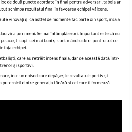
în loc de două puncte acordate în final pentru adversari, tabela ar
utut schimba rezultatul final în favoarea echipei vâlcene.
aute vinovați și că astfel de momente fac parte din sport, însă a
 dau vina pe nimeni. Se mai întâmplă erori. Important este că eu
r pe acești copii cei mai buni și sunt mândru de ei pentru tot ce
în fața echipei.
baliști, care au retrăit intens finala, dar de această dată într-
renor și sportivi.
are, într-un episod care depășește rezultatul sportiv și
 puternică dintre generația tânără și cei care îi formează.