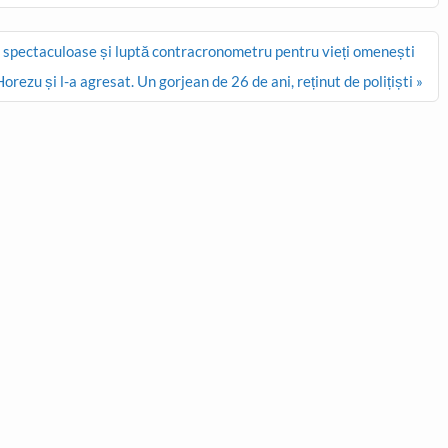
ii spectaculoase și luptă contracronometru pentru vieți omenești
orezu și l-a agresat. Un gorjean de 26 de ani, reținut de polițiști »