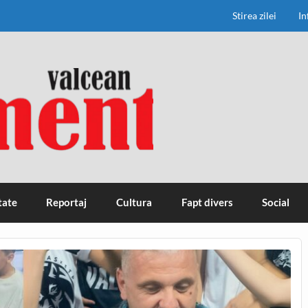
Stirea zilei
In
tate
Reportaj
Cultura
Fapt divers
Social