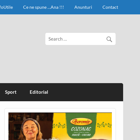
foUtile
Ce ne spune …Ana !!!
Anunturi
Contact
Sport
Editorial