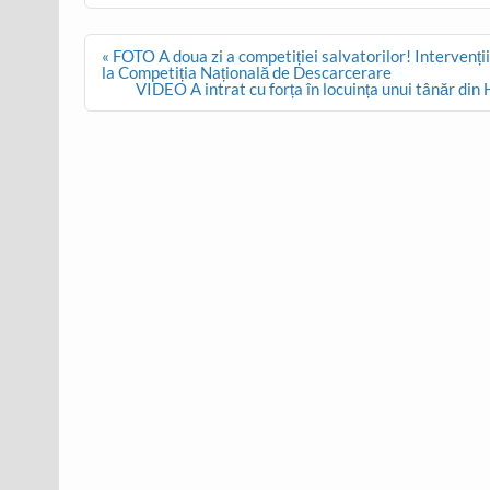
Post
« FOTO A doua zi a competiției salvatorilor! Intervenț
navigation
la Competiția Națională de Descarcerare
VIDEO A intrat cu forța în locuința unui tânăr din H