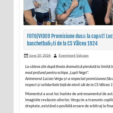
FOTO/VIDEO Promisiune dusă la capăt! Lucia
baschetbaliști de la CS Vâlcea 1924
June 10, 2026
Eveniment Valcean
La câteva zile după finala dramatică pierdută la limită
mod profund pentru echipa „Lupii Negri”.
Antrenorul Lucian Vergu și-a respectat promisiunea făcută
respect și solidaritate față de elevii săi de la CS Vâlcea
Momentul a avut loc înainte de antrenamentul de astăzi
imaginile revăzute ulterior. Vergu le-a transmis copii
dreptate, existând o posibilă eroare de arbitraj la fina