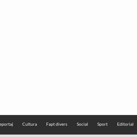
eportaj
Cultura
Fapt divers
Social
Sport
Editorial