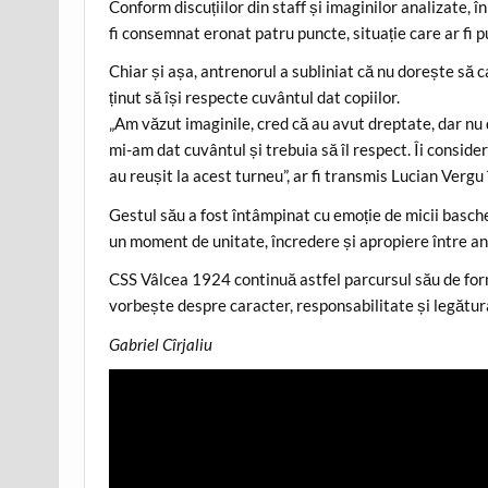
Conform discuțiilor din staff și imaginilor analizate, 
fi consemnat eronat patru puncte, situație care ar fi p
Chiar și așa, antrenorul a subliniat că nu dorește să c
ținut să își respecte cuvântul dat copiilor.
„Am văzut imaginile, cred că au avut dreptate, dar nu
mi-am dat cuvântul și trebuia să îl respect. Îi conside
au reușit la acest turneu”, ar fi transmis Lucian Vergu 
Gestul său a fost întâmpinat cu emoție de micii baschet
un moment de unitate, încredere și apropiere între ant
CSS Vâlcea 1924 continuă astfel parcursul său de form
vorbește despre caracter, responsabilitate și legătura
Gabriel Cîrjaliu