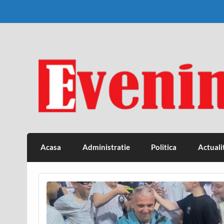
Skip
to
content
Eveniment Valcean
Acasa
Administratie
Politica
Actuali