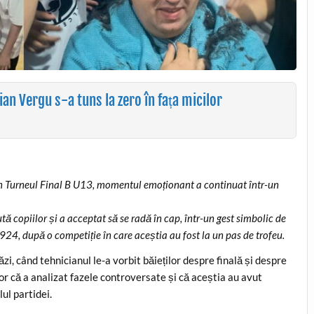
n Vergu s-a tuns la zero în fața micilor
 în Turneul Final B U13, momentul emoționant a continuat într-un
 copiilor și a acceptat să se radă în cap, într-un gest simbolic de
 1924, după o competiție în care aceștia au fost la un pas de trofeu.
, când tehnicianul le-a vorbit băieților despre finală și despre
lor că a analizat fazele controversate și că aceștia au avut
lul partidei.