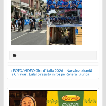
Post
« FOTO/VIDEO Giro d’Italia 2026 – Narváez triumfă
navigation
la Chiavari, Eulálio rezistă în roz pe Riviera ligurică