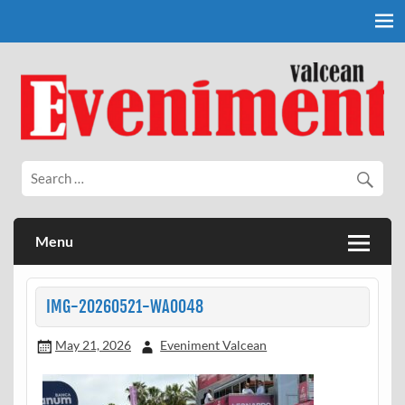
Skip
to
content
Eveniment Valcean
Menu
IMG-20260521-WA0048
May 21, 2026
Eveniment Valcean