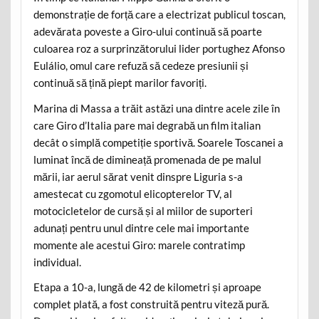
demonstrație de forță care a electrizat publicul toscan,
adevărata poveste a Giro-ului continuă să poarte
culoarea roz a surprinzătorului lider portughez Afonso
Eulálio, omul care refuză să cedeze presiunii și
continuă să țină piept marilor favoriți.
Marina di Massa a trăit astăzi una dintre acele zile în
care Giro d’Italia pare mai degrabă un film italian
decât o simplă competiție sportivă. Soarele Toscanei a
luminat încă de dimineață promenada de pe malul
mării, iar aerul sărat venit dinspre Liguria s-a
amestecat cu zgomotul elicopterelor TV, al
motocicletelor de cursă și al miilor de suporteri
adunați pentru unul dintre cele mai importante
momente ale acestui Giro: marele contratimp
individual.
Etapa a 10-a, lungă de 42 de kilometri și aproape
complet plată, a fost construită pentru viteză pură.