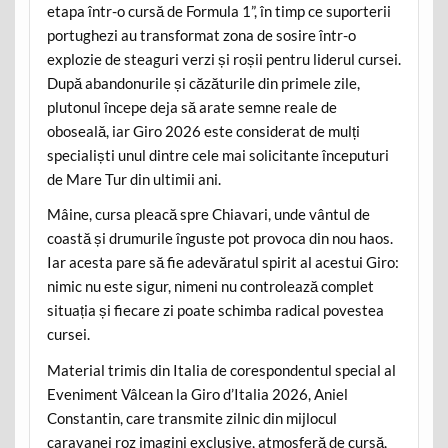
etapa într-o cursă de Formula 1”, în timp ce suporterii
portughezi au transformat zona de sosire într-o
explozie de steaguri verzi și roșii pentru liderul cursei.
După abandonurile și căzăturile din primele zile,
plutonul începe deja să arate semne reale de
oboseală, iar Giro 2026 este considerat de mulți
specialiști unul dintre cele mai solicitante începuturi
de Mare Tur din ultimii ani.
Mâine, cursa pleacă spre Chiavari, unde vântul de
coastă și drumurile înguste pot provoca din nou haos.
Iar acesta pare să fie adevăratul spirit al acestui Giro:
nimic nu este sigur, nimeni nu controlează complet
situația și fiecare zi poate schimba radical povestea
cursei.
Material trimis din Italia de corespondentul special al
Eveniment Vâlcean la Giro d’Italia 2026, Aniel
Constantin, care transmite zilnic din mijlocul
caravanei roz imagini exclusive, atmosferă de cursă,