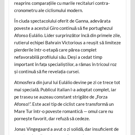
reaprins comparațiile cu marile recitaluri contra-
cronometru ale ciclismului modern.
În ciuda spectacolului oferit de Ganna, adevărata
poveste a acestui Giro continuă să fie portughezul
Afonso Eulálio. Lider surprinzător încă din primele zile,
rutierul echipei Bahrain Victorious a reușit să limiteze
pierderile într-o etapă care părea complet
nefavorabilă profilului său. Deși a cedat timp
important în fața specialiștilor, a rămas în tricoul roz
și continuă să fie revelația cursei.
Atmosfera din jurul lui Eulálio devine pe zi ce trece tot
mai specială. Publicul italian l-a adoptat complet, iar
pe traseu se auzeau constant strigăte de „Forza
Afonso!”. Este acel tip de ciclist care transformă un
Mare Tur într-o poveste romantică — omul care nu
pornește favorit, dar refuză să cedeze.
Jonas Vingegaard a avut o zi solidă, dar insuficient de