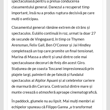
spectaculoasă pentru a prelua conducerea
clasamentului general. Danezul a recuperat timp
important, însă nu a produs ruptura decisivă pe care
mulți o anticipau.
Clasamentul general rămâne extrem de strâns și
spectaculos. Eulálio continuă în roz, urmat la doar 27
de secunde de Vingegaard, în timp ce Thymen
Arensman, Felix Gall, Ben O’Connor și Jai Hindley
completează un top care promite un final tensionat.
Marina di Massa a oferit și unul dintre cele mai
spectaculoase decoruri de finiș din acest Giro.
Stațiunea de pe coasta Toscanei impresionează prin
plajele largi, palmierii de pe faleză și fundalul
spectaculos al Alpilor Apuani și al celebrelor cariere
de marmură din Carrara. Contrastul dintre mare și
munte creează o atmosferă aproape cinematografică.
În paddock, glumele nu au lipsit. Mai mulți membri ai
echipelor spuneau că Filippo Ganna „a transformat