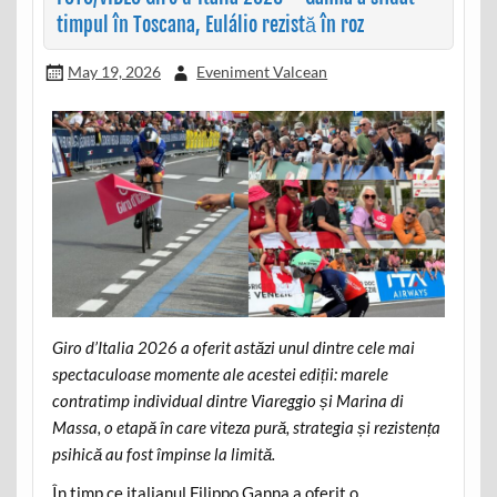
timpul în Toscana, Eulálio rezistă în roz
May 19, 2026
Eveniment Valcean
Giro d’Italia 2026 a oferit astăzi unul dintre cele mai
spectaculoase momente ale acestei ediții: marele
contratimp individual dintre Viareggio și Marina di
Massa, o etapă în care viteza pură, strategia și rezistența
psihică au fost împinse la limită.
În timp ce italianul Filippo Ganna a oferit o