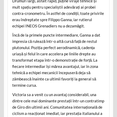
Drumuri largi, asfalt rapid, puține viraje tehnice și
mult spațiu pentru specialiștii adevărați ai probei
contra-cronometru. În astfel de condiții, toate privirile
erau îndreptate spre Filippo Ganna, iar rutierul
echipei INEOS Grenadiers nu a dezamăgit.
Încă de la primele puncte intermediare, Ganna a dat
impresia că rulează într-o altă cursă față de restul
plutonului. Poziția perfect aerodinamică, cadența
uriașă și felul în care accelera pe liniile drepte au
transformat etapa într-o demonstrație de forță. La
fiecare intermediar își mărea avantajul, iar în zona
tehnică a echipei mecanicii începuseră deja să
zâmbească înainte ca ultimii favoriți la general să
termine cursa.
Victoria sa a venit cu un avantaj considerabil, una
dintre cele mai dominante prestații într-un contratimp
de Giro din ultimii ani. Comunitatea internațională de
ciclism a reacționat imediat, iar prestația italianului a