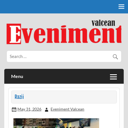
Skip
to
content
Eveniment Valcean
Menu
Razii
May 31, 2026
Eveniment Valcean