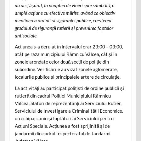
au desfășurat, în noaptea de vineri spre sâmbătă, o
amplă acțiune cu efective mărite, având ca obiectiv
menținerea ordinii și siguranței publice, creșterea
gradului de siguranță rutieră și prevenirea faptelor
antisociale.
Acțiunea s-a derulat în intervalul orar 23:00 – 03:00,
atât pe raza municipiului Râmnicu Vâlcea, cât și în
zonele arondate celor două secții de poliție din
subordine. Verificările au vizat zonele aglomerate,
localurile publice și principalele artere de circulație.
La activități au participat polițiști de ordine publică și
rutieră din cadrul Poliției Municipiului Râmnicu
Vâlcea, alături de reprezentanți ai Serviciului Rutier,
Serviciului de Investigare a Criminalității Economice,
un echipaj canin și luptători ai Serviciului pentru
Acțiuni Speciale. Acțiunea a fost sprijinită și de
jandarmii din cadrul Inspectoratul de Jandarmi
Județean Vâlcea.