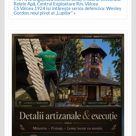
navigation
Rețele Apă, Centrul Exploatare Rm. Vâlcea
CS Vâlcea 1924 își întărește serios defensiva: Wesley
Gordon, noul pivot al „Lupilor” »