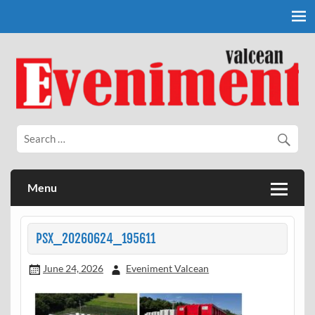
Skip
to
content
Eveniment Valcean
Menu
PSX_20260624_195611
June 24, 2026
Eveniment Valcean