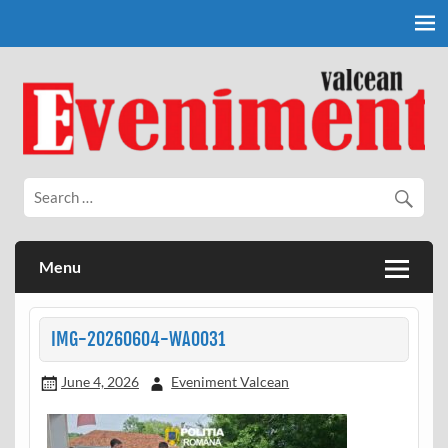
Skip
to
content
Eveniment Valcean
Menu
IMG-20260604-WA0031
June 4, 2026
Eveniment Valcean